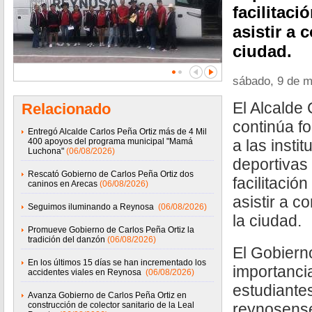
facilitaci
asistir a 
ciudad.
sábado, 9 de 
El Alcalde 
Relacionado
continúa fo
Entregó Alcalde Carlos Peña Ortiz más de 4 Mil
400 apoyos del programa municipal "Mamá
a las insti
Luchona"
(06/08/2026)
deportivas
Rescató Gobierno de Carlos Peña Ortiz dos
facilitació
caninos en Arecas
(06/08/2026)
asistir a c
Seguimos iluminando a Reynosa
(06/08/2026)
la ciudad.
Promueve Gobierno de Carlos Peña Ortiz la
tradición del danzón
(06/08/2026)
El Gobiern
En los últimos 15 días se han incrementado los
importanci
accidentes viales en Reynosa
(06/08/2026)
estudiantes
Avanza Gobierno de Carlos Peña Ortiz en
construcción de colector sanitario de la Leal
reynosense