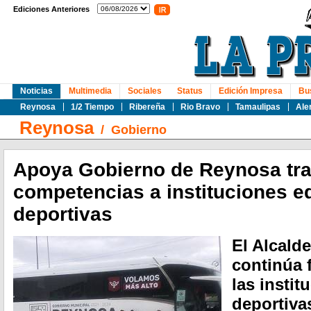
Ediciones Anteriores
Noticias
Multimedia
Sociales
Status
Edición Impresa
Bu
Reynosa
1/2 Tiempo
Ribereña
Rio Bravo
Tamaulipas
Ale
Reynosa
/
Gobierno
Apoya Gobierno de Reynosa tra
competencias a instituciones e
deportivas
El Alcalde
continúa 
las instit
deportiva