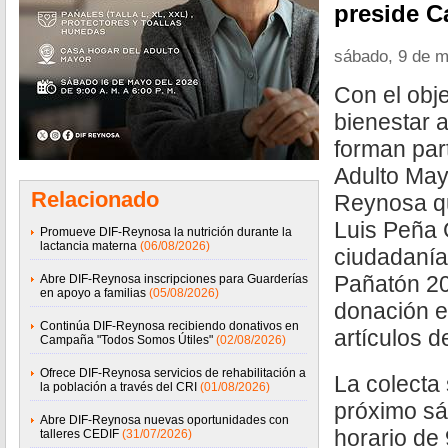
preside C
sábado, 9 de 
Con el obje
bienestar 
forman par
Adulto May
Relacionado
Reynosa qu
Luis Peña G
Promueve DIF-Reynosa la nutrición durante la
lactancia materna
(06/08/2026)
ciudadanía
Pañatón 2
Abre DIF-Reynosa inscripciones para Guarderías
en apoyo a familias
(05/08/2026)
donación e
Continúa DIF-Reynosa recibiendo donativos en
artículos 
Campaña "Todos Somos Útiles"
(02/08/2026)
Ofrece DIF-Reynosa servicios de rehabilitación a
La colecta 
la población a través del CRI
(01/08/2026)
próximo sá
Abre DIF-Reynosa nuevas oportunidades con
horario de
talleres CEDIF
(31/07/2026)