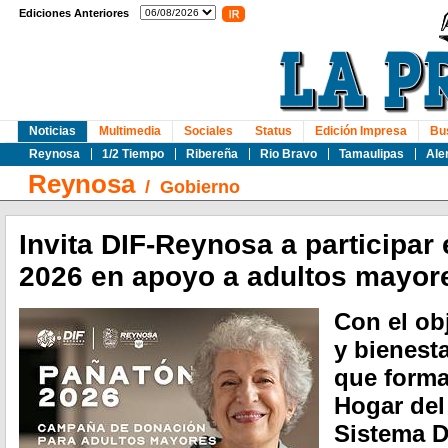
Ediciones Anteriores
Noticias
Multimedia
Sociales
Status
Edición Impresa
Bu
Reynosa
1/2 Tiempo
Ribereña
Rio Bravo
Tamaulipas
Ale
Reynosa
/
Gobierno
Invita DIF-Reynosa a participar
2026 en apoyo a adultos mayor
Con el ob
y bienest
que forma
Hogar del
Sistema 