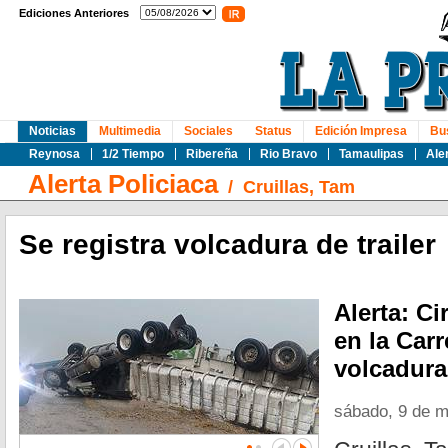
Ediciones Anteriores
Noticias
Multimedia
Sociales
Status
Edición Impresa
Bu
Reynosa
1/2 Tiempo
Ribereña
Rio Bravo
Tamaulipas
Ale
Alerta Policiaca
/
Cruillas, Tam
Se registra volcadura de trailer
Alerta: C
en la Carr
volcadura 
sábado, 9 de 