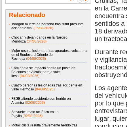
Cruillas, T
en la Carre
Relacionado
encuentra
sentidos a 
Indagan muerte de persona tras sufrir presunto
accidente vial
(05/08/2026)
18 derivad
un tractoc
Chocan y dejan daños en la Narciso
Mendoza
(04/08/2026)
Durante re
Mujer resulta lesionada tras aparatosa volcadura
en el Boulevard Oriente de
y vigilanci
Reynosa
(04/08/2026)
tractocami
Camioneta se impacta contra un poste en
Balcones de Alcalá; pareja sale
obstruyendo
ilesa
(04/08/2026)
Cuatro personas lesionadas tras accidente en
Los agente
Valle Hermoso
(04/08/2026)
del vehícu
FEGE atiende accidente con herido en
por lo que
Altamira
(02/08/2026)
entrevista
Se vuelca moto acuática en La
Playita
(02/08/2026)
lugar, quie
conductor 
Motociclista resulta gravemente herido tras