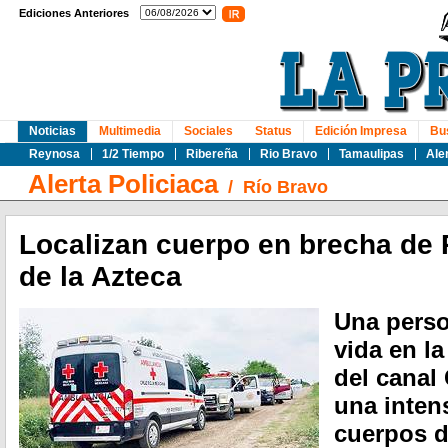
Ediciones Anteriores
Noticias
Multimedia
Sociales
Status
Edición Impresa
Bu
Reynosa
1/2 Tiempo
Ribereña
Rio Bravo
Tamaulipas
Ale
Alerta Policiaca
/
Río Bravo
Localizan cuerpo en brecha de 
de la Azteca
Una perso
vida en la
del canal
una inten
cuerpos d