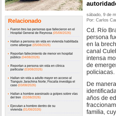
autoridad
sábado, 9 de 
Por: Carlos Ca
Relacionado
Cd. Río Br
Fueron tres las personas que fallecieron en el
Hospital General de Reynosa
(05/08/2026)
persona fue
Hallan a persona sin vida en vivienda habilitada
en la brech
como albergue
(05/08/2026)
canal Cule
Reportan fallecimiento de menor en hospital
intensa mo
público
(04/08/2026)
de emergen
Reportan a persona sin vida en clínica
particular
(03/08/2026)
policiacas.
Hallan sin vida a adulto mayor en acceso al
Tianguis Jarachina Norte; Fiscalía investiga el
De manera p
caso
(03/08/2026)
identifica
Hallan a hombre asesinado a golpes sobre vías
años de ed
del tren
(02/08/2026)
fraccionam
Ejecutan a hombre dentro de su
vivienda
(01/08/2026)
familia, c