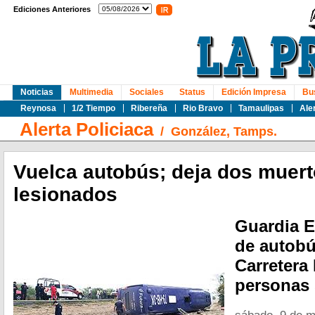
Ediciones Anteriores
Noticias
Multimedia
Sociales
Status
Edición Impresa
Bu
Reynosa
1/2 Tiempo
Ribereña
Rio Bravo
Tamaulipas
Ale
Alerta Policiaca
/
González, Tamps.
Vuelca autobús; deja dos muert
lesionados
Guardia E
de autobú
Carretera
personas 