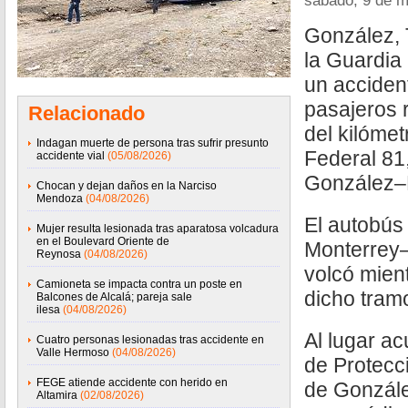
sábado, 9 de 
González, 
la Guardia
un acciden
pasajeros r
Relacionado
del kilómet
Indagan muerte de persona tras sufrir presunto
Federal 81,
accidente vial
(05/08/2026)
González–L
Chocan y dejan daños en la Narciso
Mendoza
(04/08/2026)
El autobús 
Mujer resulta lesionada tras aparatosa volcadura
en el Boulevard Oriente de
Monterrey
Reynosa
(04/08/2026)
volcó mient
Camioneta se impacta contra un poste en
dicho tram
Balcones de Alcalá; pareja sale
ilesa
(04/08/2026)
Al lugar a
Cuatro personas lesionadas tras accidente en
Valle Hermoso
(04/08/2026)
de Protecci
FEGE atiende accidente con herido en
de Gonzále
Altamira
(02/08/2026)