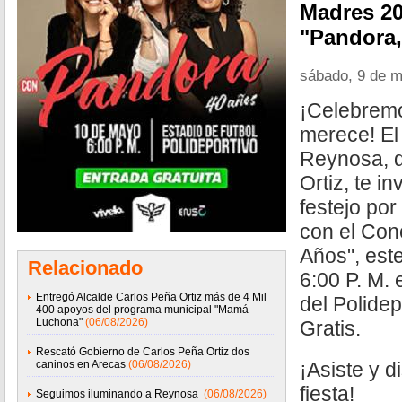
Madres 20
"Pandora,
sábado, 9 de 
¡Celebrem
merece! El
Reynosa, q
Ortiz, te in
festejo po
con el Con
Años", est
Relacionado
6:00 P. M. 
Entregó Alcalde Carlos Peña Ortiz más de 4 Mil
del Polidep
400 apoyos del programa municipal "Mamá
Luchona"
(06/08/2026)
Gratis.
Rescató Gobierno de Carlos Peña Ortiz dos
caninos en Arecas
(06/08/2026)
¡Asiste y d
fiesta!
Seguimos iluminando a Reynosa
(06/08/2026)