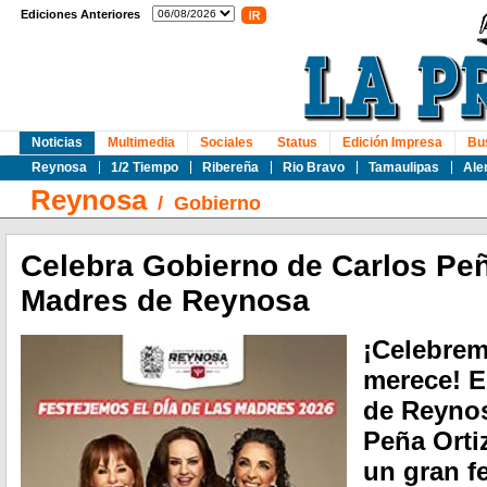
Ediciones Anteriores
Noticias
Multimedia
Sociales
Status
Edición Impresa
Bu
Reynosa
1/2 Tiempo
Ribereña
Rio Bravo
Tamaulipas
Ale
Reynosa
/
Gobierno
Celebra Gobierno de Carlos Peña
Madres de Reynosa
¡Celebre
merece! E
de Reynos
Peña Ortiz
un gran fe