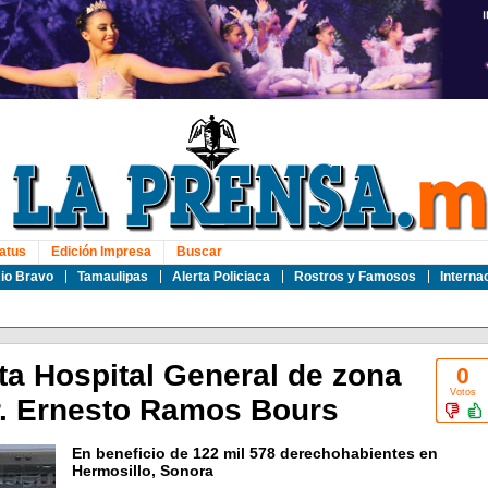
atus
Edición Impresa
Buscar
io Bravo
Tamaulipas
Alerta Policiaca
Rostros y Famosos
Interna
ta Hospital General de zona
0
Votos
r. Ernesto Ramos Bours
En beneficio de 122 mil 578 derechohabientes en
Hermosillo, Sonora