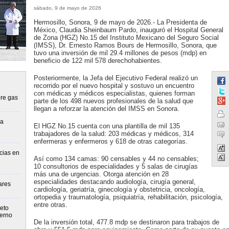
sábado, 9 de mayo de 2026
Hermosillo, Sonora, 9 de mayo de 2026.- La Presidenta de
México, Claudia Sheinbaum Pardo, inauguró el Hospital General
de Zona (HGZ) No.15 del Instituto Mexicano del Seguro Social
(IMSS), Dr. Ernesto Ramos Bours de Hermosillo, Sonora, que
tuvo una inversión de mil 29.4 millones de pesos (mdp) en
beneficio de 122 mil 578 derechohabientes.
Posteriormente, la Jefa del Ejecutivo Federal realizó un
recorrido por el nuevo hospital y sostuvo un encuentro
con médicas y médicos especialistas, quienes forman
re gas
parte de los 498 nuevos profesionales de la salud que
llegan a reforzar la atención del IMSS en Sonora.
la
El HGZ No.15 cuenta con una plantilla de mil 135
trabajadores de la salud: 203 médicas y médicos, 314
enfermeras y enfermeros y 618 de otras categorías.
cias en
Así como 134 camas: 90 censables y 44 no censables;
10 consultorios de especialidades y 5 salas de cirugías
más una de urgencias. Otorga atención en 28
especialidades destacando audiología, cirugía general,
ares
cardiología, geriatría, ginecología y obstetricia, oncología,
ortopedia y traumatología, psiquiatría, rehabilitación, psicología,
entre otras.
eto
ierno
De la inversión total, 477.8 mdp se destinaron para trabajos de