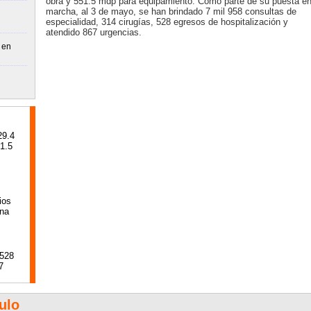
obra y 551.5 mdp para equipamiento. Como parte de su puesta e
marcha, al 3 de mayo, se han brindado 7 mil 958 consultas de
especialidad, 314 cirugías, 528 egresos de hospitalización y
atendido 867 urgencias.
 en
29.4
1.5
ios
una
 528
7
ulo