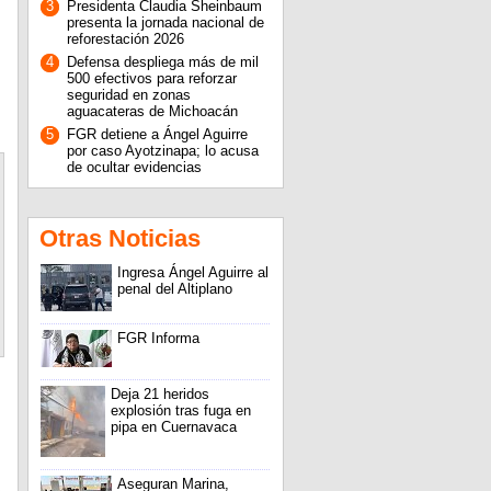
3
Presidenta Claudia Sheinbaum
presenta la jornada nacional de
reforestación 2026
4
Defensa despliega más de mil
500 efectivos para reforzar
seguridad en zonas
aguacateras de Michoacán
5
FGR detiene a Ángel Aguirre
por caso Ayotzinapa; lo acusa
de ocultar evidencias
Otras Noticias
Ingresa Ángel Aguirre al
penal del Altiplano
FGR Informa
Deja 21 heridos
explosión tras fuga en
pipa en Cuernavaca
Aseguran Marina,