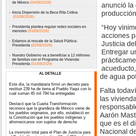
de México
(04/08/2026)
anunció la
producción
Inicia Dispersión de la Beca Rita Cetina
(03/08/2026)
“Hoy vinim
Presidenta plantea regular redes sociales en
menores
(03/08/2026)
acciones pa
Estamos al rescate de la Salud Pública:
Justicia de
Presidenta
(02/08/2026)
Entregar un
Nuestro Gobierno va a beneficiar a 12 millones
prácticame
de familias con el Programa de Vivienda:
Presidenta
(01/08/2026)
acueducto,
AL DETALLE
de agua pot
Este día, la mandataria firmó un decreto para
restituir 239 ha de tierra al Pueblo Yaqui con lo
Falta todav
cual suman 45 mil 794 ha entregadas
las viviend
Destacó que la Cuarta Transformación
responsabl
reconoce que la grandeza de México viene de
los pueblos originarios, por ello, estableció en
Aarón Mast
la Constitución que los pueblos indígenas y
que es el d
afromexicanos son sujetos de derecho
Nacional de
La inversión total para el Plan de Justicia para