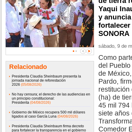
de tierra 
Yaqui Ina
y anuncia
fortalecer
SONORA
sábado, 9 de 
Como parte
del Pueblo 
Relacionado
de México
Presidenta Claudia Sheinbaum presenta la
Pardo, firm
jornada nacional de reforestación
2026
(05/08/2026)
restitució
No hay censura; el derecho de las audiencias en
(ha) de ti
un principio constitucional:
Presidenta
(04/08/2026)
45 mil 794
siete años 
Gobierno de México recupera 500 mil dólares
ligados al caso García Luna
(04/08/2026)
Transforma
Presidenta Claudia Sheinbaum firma decreto
Comedor Es
para fortalecer la transparencia en el gobierno