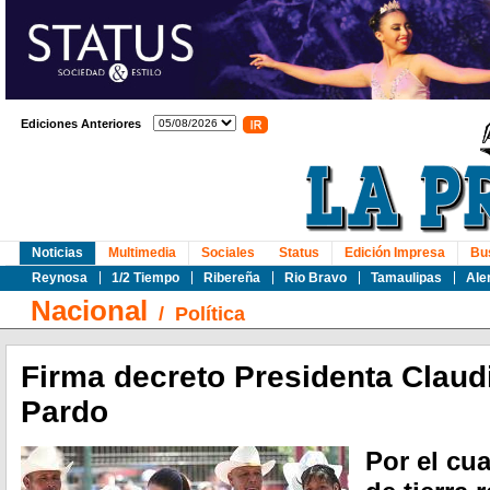
Ediciones Anteriores
Noticias
Multimedia
Sociales
Status
Edición Impresa
Bu
Reynosa
1/2 Tiempo
Ribereña
Rio Bravo
Tamaulipas
Ale
Nacional
/
Política
Firma decreto Presidenta Clau
Pardo
Por el cu