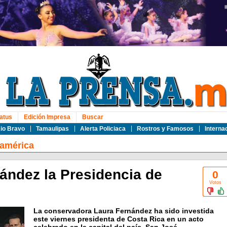
atus
Edición Impresa
Buscar
io Bravo
Tamaulipas
Alerta Policiaca
Rostros y Famosos
Interna
oamérica
ndez la Presidencia de
0
Votos
La conservadora Laura Fernández ha sido investida
este viernes presidenta de Costa Rica en un acto