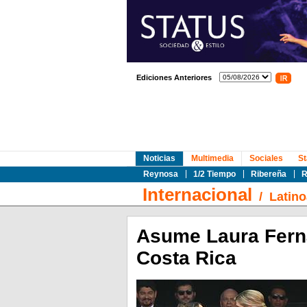
Ediciones Anteriores
Noticias
Multimedia
Sociales
St
Reynosa
1/2 Tiempo
Ribereña
R
Internacional
/
Latin
Asume Laura Ferná
Costa Rica