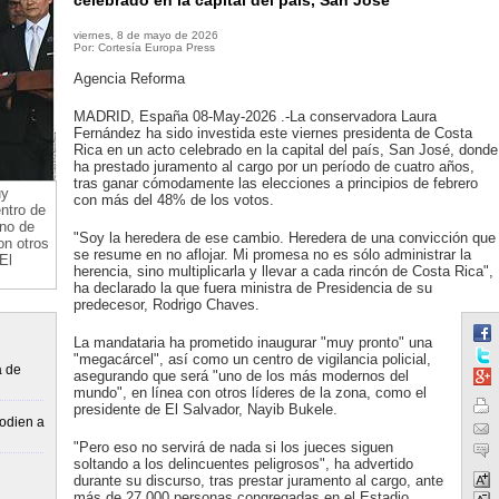
celebrado en la capital del país, San José
viernes, 8 de mayo de 2026
Por: Cortesía Europa Press
Agencia Reforma
MADRID, España 08-May-2026 .-La conservadora Laura
Fernández ha sido investida este viernes presidenta de Costa
Rica en un acto celebrado en la capital del país, San José, donde
ha prestado juramento al cargo por un período de cuatro años,
tras ganar cómodamente las elecciones a principios de febrero
uy
con más del 48% de los votos.
ntro de
uno de
"Soy la heredera de ese cambio. Heredera de una convicción que
on otros
se resume en no aflojar. Mi promesa no es sólo administrar la
El
herencia, sino multiplicarla y llevar a cada rincón de Costa Rica",
ha declarado la que fuera ministra de Presidencia de su
predecesor, Rodrigo Chaves.
La mandataria ha prometido inaugurar "muy pronto" una
"megacárcel", así como un centro de vigilancia policial,
a de
asegurando que será "uno de los más modernos del
mundo", en línea con otros líderes de la zona, como el
presidente de El Salvador, Nayib Bukele.
“odien a
"Pero eso no servirá de nada si los jueces siguen
soltando a los delincuentes peligrosos", ha advertido
durante su discurso, tras prestar juramento al cargo, ante
más de 27.000 personas congregadas en el Estadio