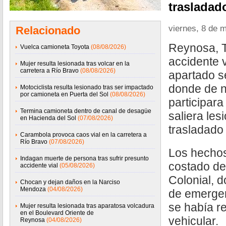
trasladado
viernes, 8 de 
Relacionado
Reynosa, T
Vuelca camioneta Toyota
(08/08/2026)
accidente v
Mujer resulta lesionada tras volcar en la
carretera a Río Bravo
(08/08/2026)
apartado se
donde de 
Motociclista resulta lesionado tras ser impactado
por camioneta en Puerta del Sol
(08/08/2026)
participara
Termina camioneta dentro de canal de desagüe
saliera les
en Hacienda del Sol
(07/08/2026)
trasladado 
Carambola provoca caos vial en la carretera a
Río Bravo
(07/08/2026)
Los hechos
Indagan muerte de persona tras sufrir presunto
costado del
accidente vial
(05/08/2026)
Colonial, 
Chocan y dejan daños en la Narciso
Mendoza
(04/08/2026)
de emergen
se había r
Mujer resulta lesionada tras aparatosa volcadura
en el Boulevard Oriente de
vehicular.
Reynosa
(04/08/2026)