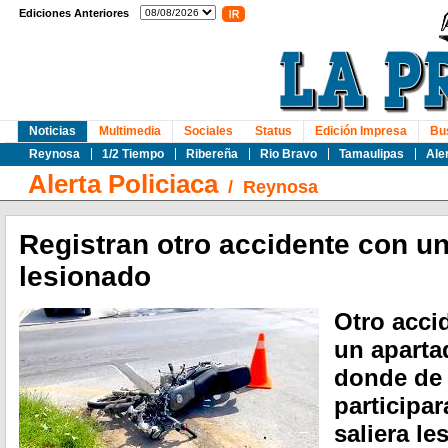
Ediciones Anteriores
Noticias
Multimedia
Sociales
Status
Edición Impresa
Bu
Reynosa
1/2 Tiempo
Ribereña
Rio Bravo
Tamaulipas
Ale
Alerta Policiaca
/
Reynosa
Registran otro accidente con un
lesionado
Otro accid
un aparta
donde de
participa
saliera le