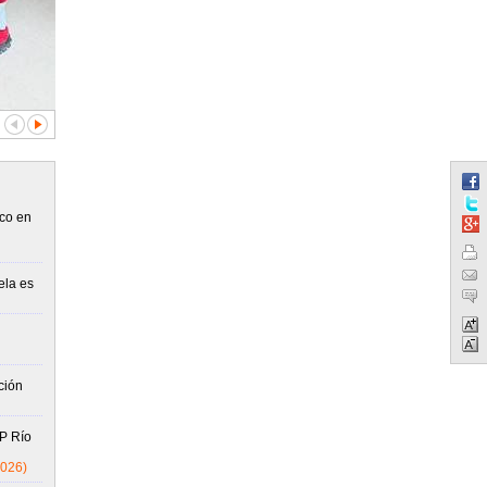
co en
ela es
ción
P Río
2026)