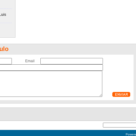
Luis
ulo
Email
Power