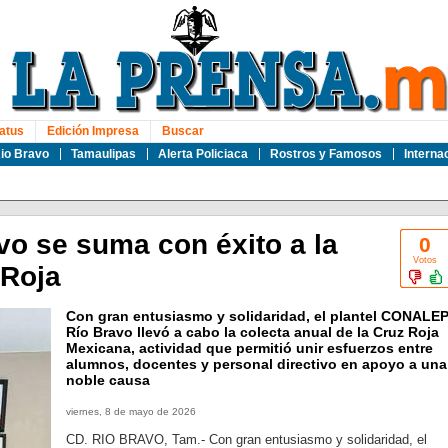
atus
Edición Impresa
Buscar
io Bravo
Tamaulipas
Alerta Policiaca
Rostros y Famosos
Interna
 se suma con éxito a la
0
Votos
 Roja
Con gran entusiasmo y solidaridad, el plantel CONALE
Río Bravo llevó a cabo la colecta anual de la Cruz Roja
Mexicana, actividad que permitió unir esfuerzos entre
alumnos, docentes y personal directivo en apoyo a una
noble causa
viernes, 8 de mayo de 2026
CD. RIO BRAVO, Tam.- Con gran entusiasmo y solidaridad, el