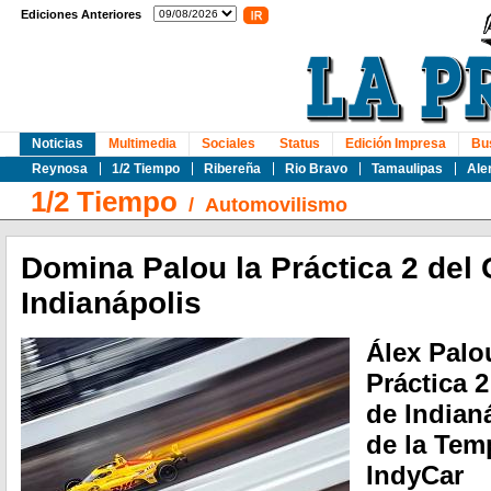
Ediciones Anteriores
Noticias
Multimedia
Sociales
Status
Edición Impresa
Bu
Reynosa
1/2 Tiempo
Ribereña
Rio Bravo
Tamaulipas
Ale
1/2 Tiempo
/
Automovilismo
Domina Palou la Práctica 2 del
Indianápolis
Álex Palo
Práctica 
de Indianá
de la Tem
IndyCar