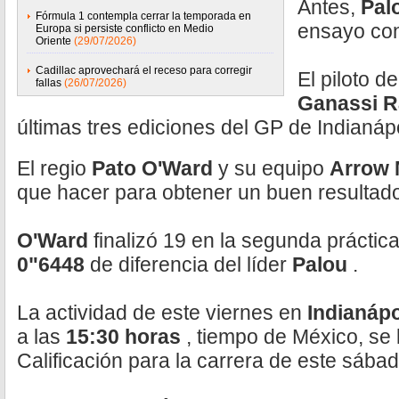
Antes,
Pal
Fórmula 1 contempla cerrar la temporada en
ensayo co
Europa si persiste conflicto en Medio
Oriente
(29/07/2026)
Cadillac aprovechará el receso para corregir
El piloto d
fallas
(26/07/2026)
Ganassi 
últimas tres ediciones del GP de Indianápo
El regio
Pato O'Ward
y su equipo
Arrow
que hacer para obtener un buen resultado
O'Ward
finalizó 19 en la segunda práctic
0"6448
de diferencia del líder
Palou
.
La actividad de este viernes en
Indianáp
a las
15:30 horas
, tiempo de México, se 
Calificación para la carrera de este sábad