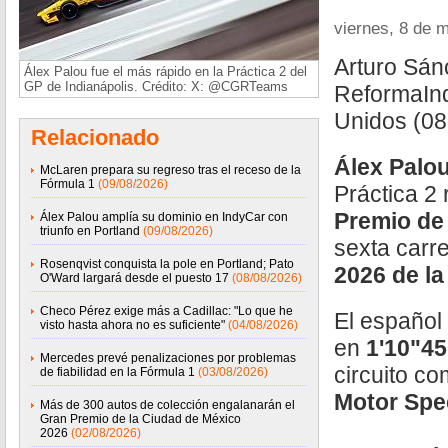
viernes, 8 de 
Arturo Sán
Álex Palou fue el más rápido en la Práctica 2 del
GP de Indianápolis. Crédito: X: @CGRTeams
ReformaInd
Unidos (0
Relacionado
Álex Palo
McLaren prepara su regreso tras el receso de la
Fórmula 1
(09/08/2026)
Práctica 2
Premio de
Álex Palou amplía su dominio en IndyCar con
triunfo en Portland
(09/08/2026)
sexta carr
Rosenqvist conquista la pole en Portland; Pato
2026
de l
O'Ward largará desde el puesto 17
(08/08/2026)
Checo Pérez exige más a Cadillac: "Lo que he
El español
visto hasta ahora no es suficiente"
(04/08/2026)
en
1'10"4
Mercedes prevé penalizaciones por problemas
circuito co
de fiabilidad en la Fórmula 1
(03/08/2026)
Motor Sp
Más de 300 autos de colección engalanarán el
Gran Premio de la Ciudad de México
2026
(02/08/2026)