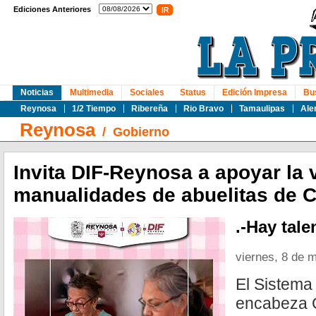
Ediciones Anteriores
Noticias
Multimedia
Sociales
Status
Edición Impresa
Bu
Reynosa
1/2 Tiempo
Ribereña
Rio Bravo
Tamaulipas
Ale
Reynosa
/
Gobierno
Invita DIF-Reynosa a apoyar la 
manualidades de abuelitas de 
.-Hay tale
viernes, 8 de 
El Sistem
encabeza C