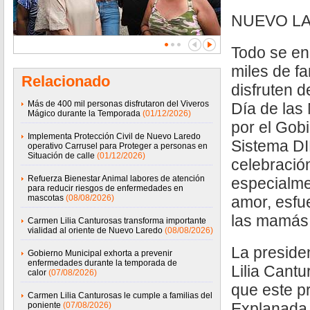
NUEVO LA
Todo se en
miles de f
Relacionado
disfruten d
Más de 400 mil personas disfrutaron del Viveros
Día de las
Mágico durante la Temporada
(01/12/2026)
por el Gobi
Implementa Protección Civil de Nuevo Laredo
Sistema DI
operativo Carrusel para Proteger a personas en
Situación de calle
(01/12/2026)
celebració
Refuerza Bienestar Animal labores de atención
especialme
para reducir riesgos de enfermedades en
mascotas
(08/08/2026)
amor, esfu
las mamás 
Carmen Lilia Canturosas transforma importante
vialidad al oriente de Nuevo Laredo
(08/08/2026)
La preside
Gobierno Municipal exhorta a prevenir
enfermedades durante la temporada de
Lilia Cantu
calor
(07/08/2026)
que este p
Carmen Lilia Canturosas le cumple a familias del
Explanada 
poniente
(07/08/2026)