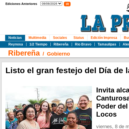
Ediciones Anteriores
Noticias
Multimedia
Sociales
Status
Edición Impresa
Bu
Reynosa
1/2 Tiempo
Ribereña
Rio Bravo
Tamaulipas
Ale
Ribereña
/
Gobierno
Listo el gran festejo del Día de
Invita alc
Canturosa
Poder del
Locos
viernes, 8 de 