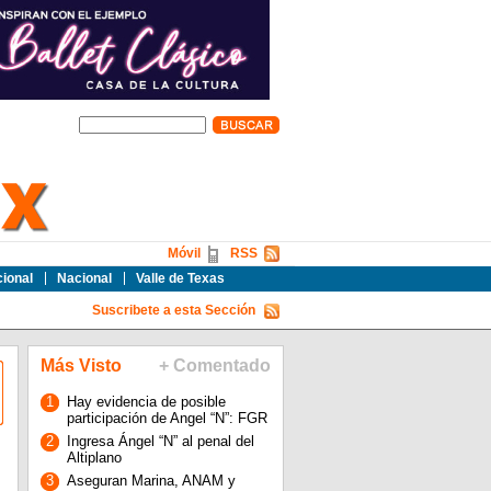
Móvil
RSS
cional
Nacional
Valle de Texas
Suscribete a esta Sección
Más Visto
+ Comentado
1
Hay evidencia de posible
participación de Angel “N”: FGR
2
Ingresa Ángel “N” al penal del
Altiplano
3
Aseguran Marina, ANAM y