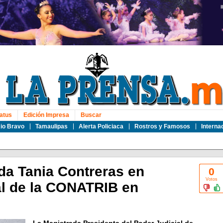
atus
Edición Impresa
Buscar
io Bravo
Tamaulipas
Alerta Policiaca
Rostros y Famosos
Interna
da Tania Contreras en
0
Votos
l de la CONATRIB en