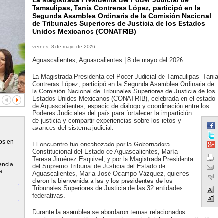
La Magistrada Presidenta del Poder Judicial de
Tamaulipas, Tania Contreras López, participó en la
Segunda Asamblea Ordinaria de la Comisión Nacional
de Tribunales Superiores de Justicia de los Estados
Unidos Mexicanos (CONATRIB)
viernes, 8 de mayo de 2026
Aguascalientes, Aguascalientes | 8 de mayo del 2026
La Magistrada Presidenta del Poder Judicial de Tamaulipas, Tania
Contreras López, participó en la Segunda Asamblea Ordinaria de
la Comisión Nacional de Tribunales Superiores de Justicia de los
Estados Unidos Mexicanos (CONATRIB), celebrada en el estado
de Aguascalientes, espacio de diálogo y coordinación entre los
Poderes Judiciales del país para fortalecer la impartición
de justicia y compartir experiencias sobre los retos y
avances del sistema judicial.
os en
El encuentro fue encabezado por la Gobernadora
Constitucional del Estado de Aguascalientes, María
Teresa Jiménez Esquivel, y por la Magistrada Presidenta
encia
del Supremo Tribunal de Justicia del Estado de
a
Aguascalientes, María José Ocampo Vázquez, quienes
dieron la bienvenida a las y los presidentes de los
Tribunales Superiores de Justicia de las 32 entidades
federativas.
Durante la asamblea se abordaron temas relacionados