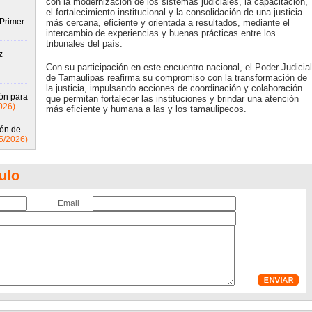
con la modernización de los sistemas judiciales, la capacitación,
el fortalecimiento institucional y la consolidación de una justicia
 Primer
más cercana, eficiente y orientada a resultados, mediante el
intercambio de experiencias y buenas prácticas entre los
tribunales del país.
z
Con su participación en este encuentro nacional, el Poder Judicial
de Tamaulipas reafirma su compromiso con la transformación de
la justicia, impulsando acciones de coordinación y colaboración
ón para
que permitan fortalecer las instituciones y brindar una atención
026)
más eficiente y humana a las y los tamaulipecos.
ión de
5/2026)
ulo
Email