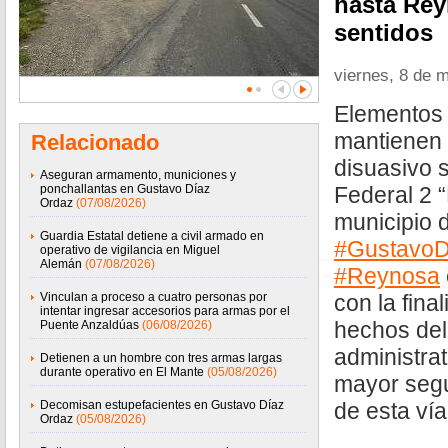
hasta Re
sentidos
viernes, 8 de 
Elementos 
mantienen 
Relacionado
disuasivo 
Aseguran armamento, municiones y
ponchallantas en Gustavo Díaz
Federal 2 
Ordaz
(07/08/2026)
municipio 
Guardia Estatal detiene a civil armado en
#GustavoD
operativo de vigilancia en Miguel
Alemán
(07/08/2026)
#Reynosa
Vinculan a proceso a cuatro personas por
con la fina
intentar ingresar accesorios para armas por el
hechos deli
Puente Anzaldúas
(06/08/2026)
administrat
Detienen a un hombre con tres armas largas
durante operativo en El Mante
(05/08/2026)
mayor segu
Decomisan estupefacientes en Gustavo Díaz
de esta ví
Ordaz
(05/08/2026)