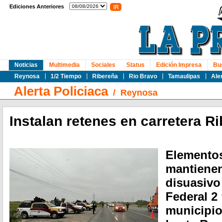
Ediciones Anteriores
Noticias
Multimedia
Sociales
Status
Edición Impresa
Bu
Reynosa
1/2 Tiempo
Ribereña
Rio Bravo
Tamaulipas
Ale
Alerta Policiaca
/
Reynosa
Instalan retenes en carretera R
Elementos
mantienen
disuasivo
Federal 2
municipio