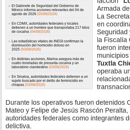
facción
"L
El Gabinete de Seguridad del Gobierno de
Armada de
México informa acciones relevantes del 04 de
agosto de 2026
(05/08/2026)
La Secretar
en coordin
En CDMX, autoridades federales y locales
detienen a un hombre que transportaba 217 kilos
Seguridad 
de cocaína
(04/08/2026)
la Fiscalía
Las estadísticas vitales de INEGI confirman la
disminución del homicidio doloso en
fueron int
2025
(03/08/2026)
municipios
En distintas acciones, Marina asegura más de
Tuxtla
Chi
cuatro toneladas de presunta cocaína y un
laboratorio clandestino
(03/08/2026)
operaba un
En Sinaloa, autoridades federales detienen a un
relacionada
sujeto buscado por el delito de feminicidio en
chiapas
(03/08/2026)
transnacio
Durante los operativos fueron detenidos
Mateo y Felipe de Jesús Rascón Peralta, 
autoridades federales como integrantes d
delictiva.