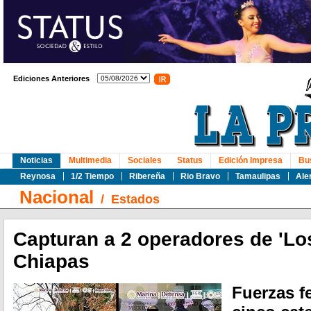
Ediciones Anteriores
Noticias
Multimedia
Sociales
Status
Edición Impresa
Bu
Reynosa
1/2 Tiempo
Ribereña
Rio Bravo
Tamaulipas
Ale
Nacional
/
Estados
Capturan a 2 operadores de 'Lo
Chiapas
Fuerzas f