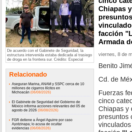
cinco cate
Chiapas y
presuntos
vinculados
facción "
Armada d
De acuerdo con el Gabinete de Seguridad, la
viernes, 8 de 
estructura intervenida estaba dedicada al trasiego
de droga en la frontera sur. Crédito: Especial
Benito Ji
Relacionado
Cd. de Méx
Aseguran Marina, ANAM y SSPC cerca de 10
millones de cigarros Ilícitos en
Fuerzas fe
Michoacán
(06/08/2026)
cinco cateo
El Gabinete de Seguridad del Gobierno de
México informa acciones relevantes del 05 de
Chiapas y 
agosto de 2026
(06/08/2026)
presuntos 
FGR detiene a Ángel Aguirre por caso
vinculados 
Ayotzinapa; lo acusa de ocultar
evidencias
(06/08/2026)