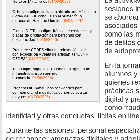
La activida
Norte en Matamoros
(01/09/2026)
sesiones i
Ocho tamaulipecos hacen historia con México en
se abordar
Corea del Sur; conquistan el primer título
mundial de Haidong Gumdo
(05/08/2026)
asociados a
Facilita DIF Tamaulipas trámite de credencial y
como las 
placas de circulación para personas con
discapacidad
(05/08/2026)
de delitos 
de autopro
Promueve CEDES Altamira reinserción social
con exposición y venta de artesanías “OVNI-
CEDES”
(05/08/2026)
En la jorna
Tamaulipas sigue impulsando una agenda de
alumnos y 
infraestructura con sentido
humanista
(04/08/2026)
quienes re
Prepara DIF Tamaulipas actividades para
prácticas 
conmemorar el mes de las personas adultas
mayores
(04/08/2026)
digital y p
como fraud
identidad y otras conductas ilícitas en líne
Durante las sesiones, personal especializ
de reconocer amenazas digitales y adopt