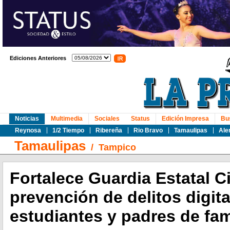
Ediciones Anteriores
Noticias
Multimedia
Sociales
Status
Edición Impresa
Bu
Reynosa
1/2 Tiempo
Ribereña
Rio Bravo
Tamaulipas
Ale
Tamaulipas
/
Tampico
Fortalece Guardia Estatal C
prevención de delitos digita
estudiantes y padres de fam