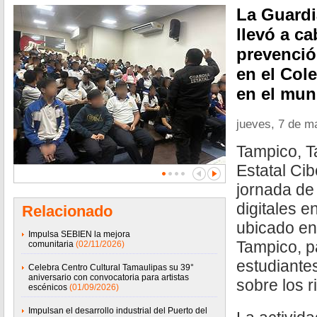
La Guardi
llevó a c
prevención
en el Col
en el mun
jueves, 7 de m
Tampico, T
Estatal Cib
jornada de
digitales e
Relacionado
ubicado en
Impulsa SEBIEN la mejora
Tampico, p
comunitaria
(02/11/2026)
estudiantes
Celebra Centro Cultural Tamaulipas su 39°
aniversario con convocatoria para artistas
sobre los r
escénicos
(01/09/2026)
Impulsan el desarrollo industrial del Puerto del