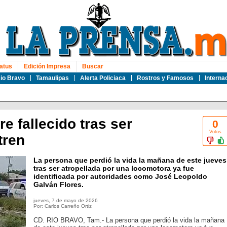
atus
Edición Impresa
Buscar
io Bravo
Tamaulipas
Alerta Policiaca
Rostros y Famosos
Interna
e fallecido tras ser
0
Votos
tren
La persona que perdió la vida la mañana de este jueves
tras ser atropellada por una locomotora ya fue
identificada por autoridades como José Leopoldo
Galván Flores.
jueves, 7 de mayo de 2026
Por: Carlos Carreño Ortiz
CD. RIO BRAVO, Tam.- La persona que perdió la vida la mañana