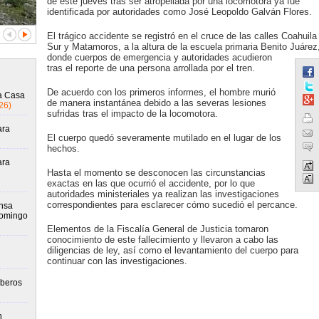
de este jueves tras ser atropellada por una locomotora ya fue
identificada por autoridades como José Leopoldo Galván Flores.
El trágico accidente se registró en el cruce de las calles Coahuila
Sur y Matamoros, a la altura de la escuela primaria Benito Juárez
donde cuerpos de emergencia y autoridades acudieron
tras el reporte de una persona arrollada por el tren.
De acuerdo con los primeros informes, el hombre murió
la Casa
de manera instantánea debido a las severas lesiones
26)
sufridas tras el impacto de la locomotora.
ara
El cuerpo quedó severamente mutilado en el lugar de los
hechos.
ara
Hasta el momento se desconocen las circunstancias
exactas en las que ocurrió el accidente, por lo que
autoridades ministeriales ya realizan las investigaciones
correspondientes para esclarecer cómo sucedió el percance.
ensa
domingo
Elementos de la Fiscalía General de Justicia tomaron
conocimiento de este fallecimiento y llevaron a cabo las
diligencias de ley, así como el levantamiento del cuerpo para
continuar con las investigaciones.
mberos
n