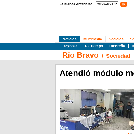
Ediciones Anteriores
Noticias
Multimedia
Sociales
St
Reynosa
1/2 Tiempo
Ribereña
R
Río Bravo
/
Sociedad
Atendió módulo mó