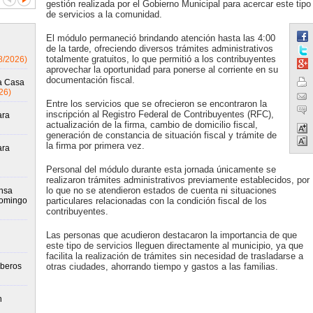
gestión realizada por el Gobierno Municipal para acercar este tipo
de servicios a la comunidad.
El módulo permaneció brindando atención hasta las 4:00
de la tarde, ofreciendo diversos trámites administrativos
totalmente gratuitos, lo que permitió a los contribuyentes
8/2026)
aprovechar la oportunidad para ponerse al corriente en su
documentación fiscal.
la Casa
26)
Entre los servicios que se ofrecieron se encontraron la
inscripción al Registro Federal de Contribuyentes (RFC),
ara
actualización de la firma, cambio de domicilio fiscal,
generación de constancia de situación fiscal y trámite de
la firma por primera vez.
ara
Personal del módulo durante esta jornada únicamente se
realizaron trámites administrativos previamente establecidos, por
lo que no se atendieron estados de cuenta ni situaciones
ensa
domingo
particulares relacionadas con la condición fiscal de los
contribuyentes.
Las personas que acudieron destacaron la importancia de que
este tipo de servicios lleguen directamente al municipio, ya que
facilita la realización de trámites sin necesidad de trasladarse a
mberos
otras ciudades, ahorrando tiempo y gastos a las familias.
n