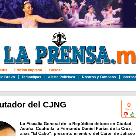
atus
Edición Impresa
Buscar
io Bravo
Tamaulipas
Alerta Policiaca
Rostros y Famosos
Interna
lutador del CJNG
0
Votos
La Fiscalía General de la República detuvo en Ciudad
Acuña, Coahuila, a Fernando Daniel Farías de la Cruz,
alias "El Cabo", presunto miembro del Cártel de Jalisco