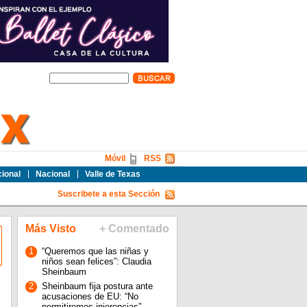
Móvil
RSS
cional
Nacional
Valle de Texas
Suscribete a esta Sección
Más Visto
+ Comentado
1
“Queremos que las niñas y
niños sean felices”: Claudia
Sheinbaum
2
Sheinbaum fija postura ante
acusaciones de EU: “No
permitiremos injerencias”