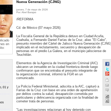
Nueva Generación (CJNG)
jueves, 7 de mayo de 2026
Por: Abel Barajas
/REFORMA
Cd. de México (07 mayo 2026)
La Fiscalía General de la República detuvo en Ciudad Acuña,
Coahuila, a Fernando Daniel Farías de la Cruz, alias "El Cabo",
licado
presunto miembro del Cártel de Jalisco Nueva Generación (CJNG
ones en
implicado en el reclutamiento, secuestro y desaparición de
ito:
personas en el predio La Galera, en el municipio jalisciense de
Teuchitlán.
Elementos de la Agencia de Investigación Criminal (AIC)
ubicaron un inmueble en la ciudad fronteriza donde luego
confirmaron que se encontraba el presunto integrante de
la organización criminal, informó la FGR en un
comunicado.
La Policía Federal Ministerial, adscrita a la AIC, capturó a
o, 01 y
Farías de la Cruz con base en una orden de aprehensión
por delitos contra la salud, desaparición cometida por
particulares y delincuencia organizada con la finalidad de
cometer trata de personas.
nos
"Las investigaciones relacionan al hoy detenido con