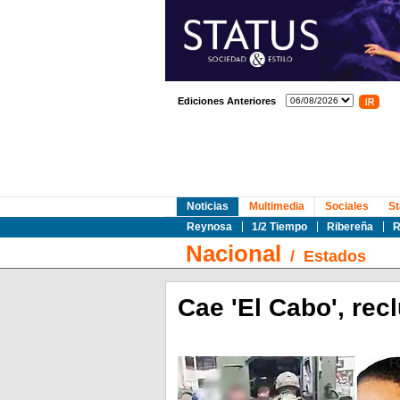
Ediciones Anteriores
Noticias
Multimedia
Sociales
St
Reynosa
1/2 Tiempo
Ribereña
R
Nacional
/
Estados
Cae 'El Cabo', rec