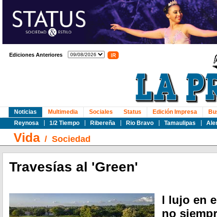
Ediciones Anteriores
Noticias
Multimedia
Sociales
Status
Edición Impresa
Bu
Reynosa
1/2 Tiempo
Ribereña
Rio Bravo
Tamaulipas
Ale
Vida
/
Sociedad
Travesías al 'Green'
l lujo en
no siempr