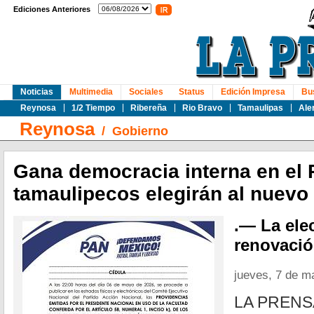
Ediciones Anteriores
Noticias
Multimedia
Sociales
Status
Edición Impresa
Bu
Reynosa
1/2 Tiempo
Ribereña
Rio Bravo
Tamaulipas
Ale
Reynosa
/
Gobierno
Gana democracia interna en el 
tamaulipecos elegirán al nuevo
.— La ele
renovación
jueves, 7 de m
LA PRENS