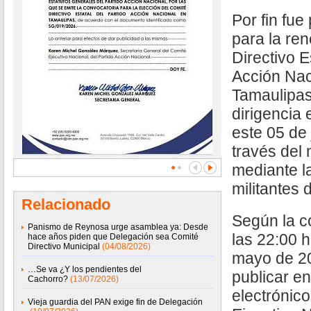
Por fin fue
para la re
Directivo E
Acción Nac
Tamaulipas
dirigencia 
este 05 de 
través del 
mediante la
militantes d
Relacionado
Según la c
Panismo de Reynosa urge asamblea ya: Desde
las 22:00 h
hace años piden que Delegación sea Comité
Directivo Municipal
(04/08/2026)
mayo de 20
…Se va ¿Y los pendientes del
publicar en
Cachorro?
(13/07/2026)
electrónic
Vieja guardia del PAN exige fin de Delegación