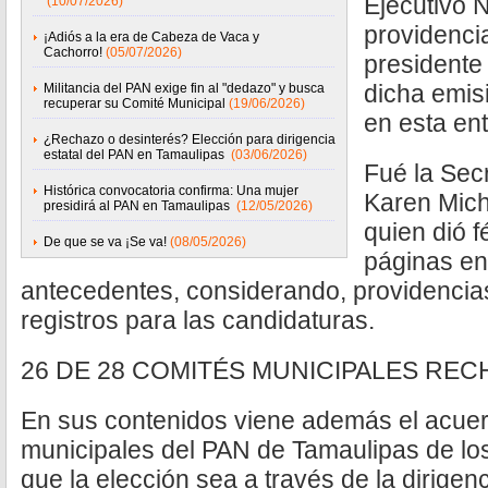
Ejecutivo N
(10/07/2026)
providencia
¡Adiós a la era de Cabeza de Vaca y
Cachorro!
(05/07/2026)
presidente
dicha emis
Militancia del PAN exige fin al "dedazo" y busca
recuperar su Comité Municipal
(19/06/2026)
en esta ent
¿Rechazo o desinterés? Elección para dirigencia
estatal del PAN en Tamaulipas
(03/06/2026)
Fué la Sec
Histórica convocatoria confirma: Una mujer
Karen Mic
presidirá al PAN en Tamaulipas
(12/05/2026)
quien dió fé
De que se va ¡Se va!
(08/05/2026)
páginas en 
antecedentes, considerando, providencias
registros para las candidaturas.
26 DE 28 COMITÉS MUNICIPALES RE
En sus contenidos viene además el acuer
municipales del PAN de Tamaulipas de lo
que la elección sea a través de la dirigenc