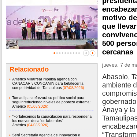
president
encabezar
motivo del
que lleva
convivenc
500 pers
cercanas
jueves, 7 de m
Relacionado
Abasolo, T
Américo Villarreal impulsa agenda con
ambiente d
CANACAR y CONCAMIN para fortalecer la
competitividad de Tamaulipas
(07/08/2026)
compromiso
Tamaulipas reforzará su política social para
gobernador
seguir reduciendo niveles de pobreza extrema:
Américo
(05/08/2026)
Anaya y la
Tamaulipas,
"Fortalecemos la capacitación para responder a
los nuevos desafíos laborales" :
encabezaro
Américo
(04/08/2026)
“Transform
Será Secretaría Agencia de Innovación e