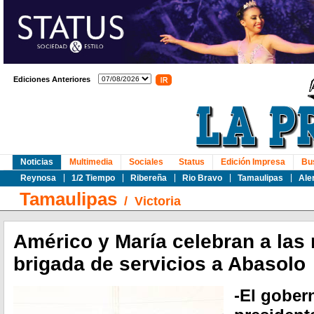
Ediciones Anteriores
Noticias
Multimedia
Sociales
Status
Edición Impresa
Bu
Reynosa
1/2 Tiempo
Ribereña
Rio Bravo
Tamaulipas
Ale
Tamaulipas
/
Victoria
Américo y María celebran a las
brigada de servicios a Abasolo
-El gober