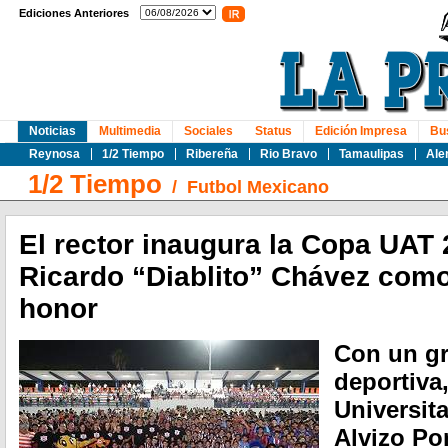
Ediciones Anteriores
Noticias
Multimedia
Sociales
Status
Edición Impresa
Bu
Reynosa
1/2 Tiempo
Ribereña
Rio Bravo
Tamaulipas
Ale
1/2 Tiempo
/
Futbol Mexicano
El rector inaugura la Copa UAT
Ricardo “Diablito” Chávez como
honor
Con un gr
deportiva,
Universit
Alvizo Po