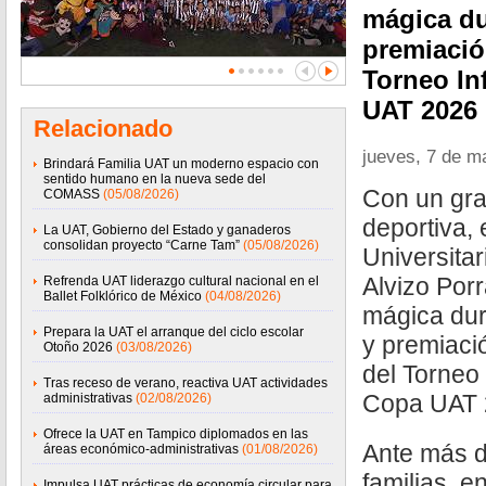
mágica du
premiació
Torneo In
UAT 2026
Relacionado
jueves, 7 de m
Brindará Familia UAT un moderno espacio con
sentido humano en la nueva sede del
Con un gra
COMASS
(05/08/2026)
deportiva, 
La UAT, Gobierno del Estado y ganaderos
consolidan proyecto “Carne Tam”
(05/08/2026)
Universitar
Alvizo Por
Refrenda UAT liderazgo cultural nacional en el
Ballet Folklórico de México
(04/08/2026)
mágica dur
Prepara la UAT el arranque del ciclo escolar
y premiació
Otoño 2026
(03/08/2026)
del Torneo 
Tras receso de verano, reactiva UAT actividades
Copa UAT 
administrativas
(02/08/2026)
Ofrece la UAT en Tampico diplomados en las
Ante más de
áreas económico-administrativas
(01/08/2026)
familias, 
Impulsa UAT prácticas de economía circular para