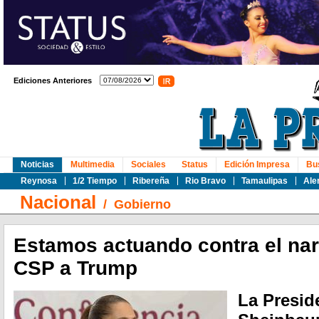
Ediciones Anteriores
Noticias
Multimedia
Sociales
Status
Edición Impresa
Bu
Reynosa
1/2 Tiempo
Ribereña
Rio Bravo
Tamaulipas
Ale
Nacional
/
Gobierno
Estamos actuando contra el na
CSP a Trump
La Presid