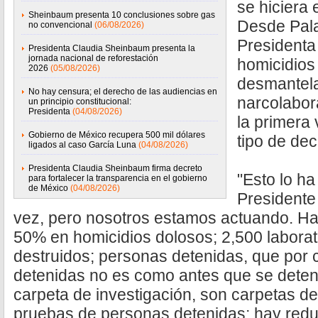
se hiciera
Sheinbaum presenta 10 conclusiones sobre gas
Desde Pala
no convencional
(06/08/2026)
Presidenta
Presidenta Claudia Sheinbaum presenta la
jornada nacional de reforestación
homicidios
2026
(05/08/2026)
desmantela
No hay censura; el derecho de las audiencias en
narcolabor
un principio constitucional:
Presidenta
(04/08/2026)
la primera
Gobierno de México recupera 500 mil dólares
tipo de dec
ligados al caso García Luna
(04/08/2026)
Presidenta Claudia Sheinbaum firma decreto
"Esto lo ha
para fortalecer la transparencia en el gobierno
de México
(04/08/2026)
Presidente
vez, pero nosotros estamos actuando. Ha
50% en homicidios dolosos; 2,500 laborat
destruidos; personas detenidas, que por c
detenidas no es como antes que se deten
carpeta de investigación, son carpetas de
pruebas de personas detenidas; hay redu