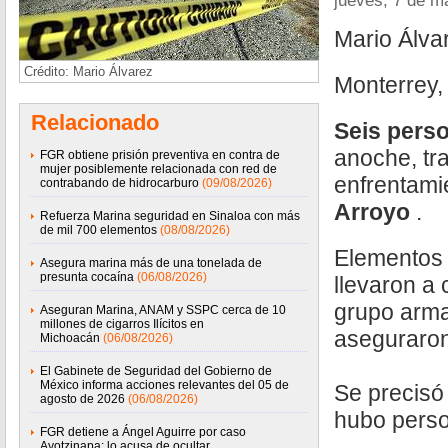
jueves, 7 de m
Mario Álva
Crédito: Mario Álvarez
Monterrey,
Relacionado
Seis pers
anoche, tr
FGR obtiene prisión preventiva en contra de
mujer posiblemente relacionada con red de
enfrentami
contrabando de hidrocarburo
(09/08/2026)
Arroyo
.
Refuerza Marina seguridad en Sinaloa con más
de mil 700 elementos
(08/08/2026)
Elementos
Asegura marina más de una tonelada de
presunta cocaína
(06/08/2026)
llevaron a 
grupo arma
Aseguran Marina, ANAM y SSPC cerca de 10
millones de cigarros Ilícitos en
aseguraro
Michoacán
(06/08/2026)
El Gabinete de Seguridad del Gobierno de
México informa acciones relevantes del 05 de
Se precisó
agosto de 2026
(06/08/2026)
hubo perso
FGR detiene a Ángel Aguirre por caso
Ayotzinapa; lo acusa de ocultar