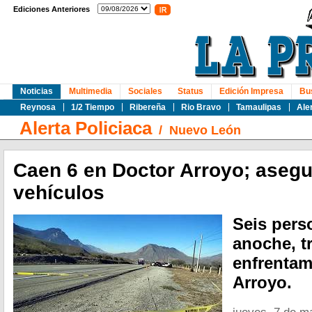
Ediciones Anteriores
Noticias
Multimedia
Sociales
Status
Edición Impresa
Bu
Reynosa
1/2 Tiempo
Ribereña
Rio Bravo
Tamaulipas
Ale
Alerta Policiaca
/
Nuevo León
Caen 6 en Doctor Arroyo; aseg
vehículos
Seis pers
anoche, t
enfrentam
Arroyo.