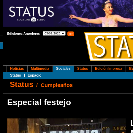
Ediciones Anteriores
Noticias
Multimedia
Sociales
Status
Edición Impresa
B
Status
Espacio
Status
/
Cumpleaños
Especial festejo