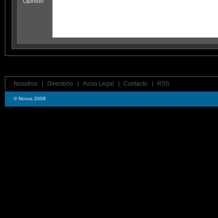
Opinion
Nosotros
Directorio
Aviso Legal
Contacto
RSS
© Novus 2009