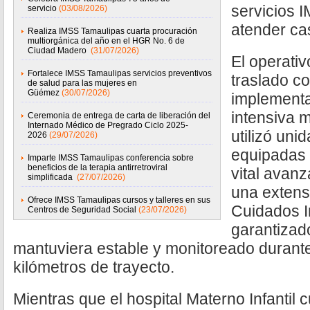
servicios 
servicio
(03/08/2026)
atender ca
Realiza IMSS Tamaulipas cuarta procuración
multiorgánica del año en el HGR No. 6 de
Ciudad Madero
(31/07/2026)
El operativ
Fortalece IMSS Tamaulipas servicios preventivos
traslado co
de salud para las mujeres en
Güémez
(30/07/2026)
implementa
intensiva 
Ceremonia de entrega de carta de liberación del
Internado Médico de Pregrado Ciclo 2025-
utilizó uni
2026
(29/07/2026)
equipadas 
Imparte IMSS Tamaulipas conferencia sobre
beneficios de la terapia antirretroviral
vital avan
simplificada
(27/07/2026)
una extens
Ofrece IMSS Tamaulipas cursos y talleres en sus
Cuidados I
Centros de Seguridad Social
(23/07/2026)
garantizad
mantuviera estable y monitoreado durant
kilómetros de trayecto.
Mientras que el hospital Materno Infantil