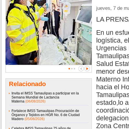
jueves, 7 de m
LA PRENS
En un esfue
logística, 
Urgencias
Tamaulipas,
Salud Estat
menor desd
Materno In
Relacionado
hacia el Hos
Tamaulipas 
Invita el IMSS Tamaulipas a participar en la
Semana Mundial de Lactancia
estado,lo a
Materna
(06/08/2026)
coordinació
Fortalece IMSS Tamaulipas Procuración de
Órganos y Tejidos en HGR No. 6 de Ciudad
delegacion
Madero
(05/08/2026)
Zona Centr
Celebra IMSS Tamaulipas 75 años de