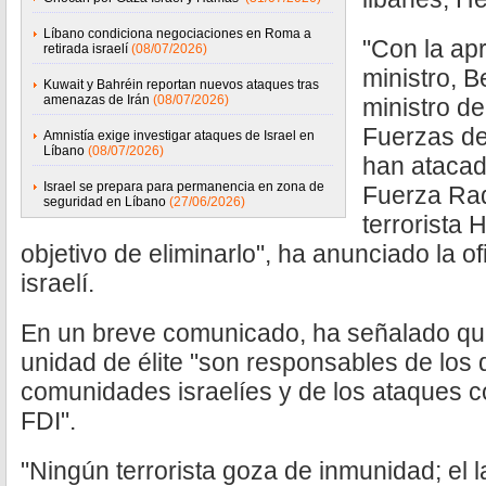
Líbano condiciona negociaciones en Roma a
"Con la ap
retirada israelí
(08/07/2026)
ministro, 
Kuwait y Bahréin reportan nuevos ataques tras
amenazas de Irán
(08/07/2026)
ministro de
Fuerzas de
Amnistía exige investigar ataques de Israel en
Líbano
(08/07/2026)
han atacad
Israel se prepara para permanencia en zona de
Fuerza Rad
seguridad en Líbano
(27/06/2026)
terrorista 
objetivo de eliminarlo", ha anunciado la ofi
israelí.
En un breve comunicado, ha señalado que
unidad de élite "son responsables de los 
comunidades israelíes y de los ataques c
FDI".
"Ningún terrorista goza de inmunidad; el l