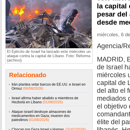
la capital
pesar del 
desde med
miércoles, 6 d
Agencia/R
El Ejército de Israel ha lanzado este miércoles un
ataque contra la capital de Líbano. Foto: Reforma
MADRID, Es
(archivo).
de Israel h
miércoles 
Relacionado
capital de 
Irán plantea vetar barcos de EE.UU. e Israel en
Ormuz
(06/08/2026)
del alto el
mediados d
Israel afirma haber abatido a miembros de
Hezbolá en Líbano
(01/08/2026)
el objetivo
Ataque israelí destruye almacenes de
comandant
medicamentos en Gaza; mueren dos
palestinos
(01/08/2026)
élite del pa
libanés, H
Chocan por Gaza Israel y Hamas
(31/07/2026)