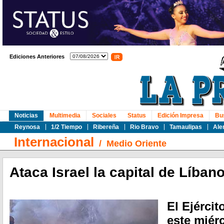
Ediciones Anteriores
Noticias
Multimedia
Sociales
Status
Edición Impresa
Bu
Reynosa
1/2 Tiempo
Ribereña
Rio Bravo
Tamaulipas
Ale
Internacional
/
Medio Oriente
Ataca Israel la capital de Líban
El Ejércit
este miér