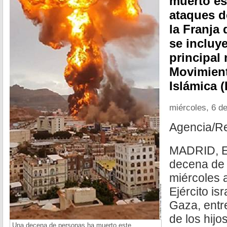
muerto es
ataques de
la Franja 
se incluye
principal
Movimient
Islámica (
miércoles, 6 d
Agencia/R
MADRID, E
decena de 
miércoles 
Ejército is
Gaza, entr
de los hijo
Una decena de personas ha muerto este