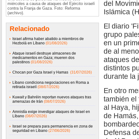
del Movimi
miércoles a causa de ataques del Ejército israelí
contra la Franja de Gaza. Foto: Reforma
Islámica (H
(archivo).
El diario 'F
Relacionado
grupo pale
Israel afirma haber abatido a miembros de
en un prim
Hezbolá en Líbano
(01/08/2026)
de al men
Ataque israelí destruye almacenes de
medicamentos en Gaza; mueren dos
ataques de
palestinos
(01/08/2026)
distintos p
Chocan por Gaza Israel y Hamas
(31/07/2026)
durante la 
Líbano condiciona negociaciones en Roma a
retirada israelí
(08/07/2026)
En otro me
Kuwait y Bahréin reportan nuevos ataques tras
también el 
amenazas de Irán
(08/07/2026)
al Haya, hi
Amnistía exige investigar ataques de Israel en
de Hamás,
Líbano
(08/07/2026)
bombardeo
Israel se prepara para permanencia en zona de
seguridad en Líbano
(27/06/2026)
Defensa de 