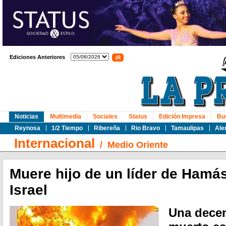
Ediciones Anteriores
Noticias
Multimedia
Sociales
Status
Edición Impresa
Bu
Reynosa
1/2 Tiempo
Ribereña
Rio Bravo
Tamaulipas
Ale
Internacional
/
Medio Oriente
Muere hijo de un líder de Hamá
Israel
Una dece