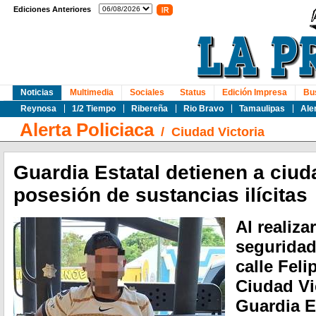
Ediciones Anteriores
Noticias
Multimedia
Sociales
Status
Edición Impresa
Bu
Reynosa
1/2 Tiempo
Ribereña
Rio Bravo
Tamaulipas
Ale
Alerta Policiaca
/
Ciudad Victoria
Guardia Estatal detienen a ciu
posesión de sustancias ilícitas
Al realiza
seguridad 
calle Feli
Ciudad Vic
Guardia E