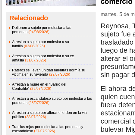
comercio
martes, 5 de 
Relacionado
Reynosa, T
Detienen a sujeto por molestar a las
personas
(04/08/2026)
sujeto fue 
trasladado a
Arrestan a sujeto por molestar a su
familia
(03/08/2026)
luego de h
Arrestan a sujeto por molestar a su ex
alterar el o
amasia
(31/07/2026)
presuntam
Rateros se llevan unidad mientras dormía su
sin pagar 
víctima en su vivienda
(29/07/2026)
Arrestan a mujer en el “Barrio del
El ahora de
Centralito”
(29/07/2026)
quien cuen
Arrestan a escandaloso sujeto por molestar a las
personas
(28/07/2026)
fuera dete
estacionam
Arrestan a sujeto por alterar el orden en la vía
pública
(28/07/2026)
comercial 
Tras las rejas por molestar a las personas y
bulevar Mig
escandaloso
(27/07/2026)