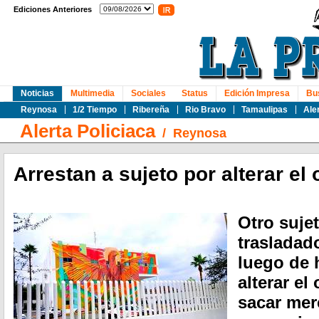
Ediciones Anteriores
Noticias
Multimedia
Sociales
Status
Edición Impresa
Bu
Reynosa
1/2 Tiempo
Ribereña
Rio Bravo
Tamaulipas
Ale
Alerta Policiaca
/
Reynosa
Arrestan a sujeto por alterar el
Otro sujet
trasladado
luego de 
alterar e
sacar mer