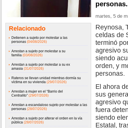
personas.
martes, 5 de 
Reynosa, T
Relacionado
celdas de 
Detienen a sujeto por molestar a las
terminó po
personas
(04/08/2026)
agresivo su
Arrestan a sujeto por molestar a su
familia
(03/08/2026)
siendo acu
orden, y mo
Arrestan a sujeto por molestar a su ex
amasia
(31/07/2026)
personas.
Rateros se llevan unidad mientras dormía su
víctima en su vivienda
(29/07/2026)
El ahora d
Arrestan a mujer en el “Barrio del
sus genera
Centralito”
(29/07/2026)
agresivo q
Arrestan a escandaloso sujeto por molestar a las
fuera dete
personas
(28/07/2026)
siendo ele
Arrestan a sujeto por alterar el orden en la vía
pública
(28/07/2026)
Estatal, tr