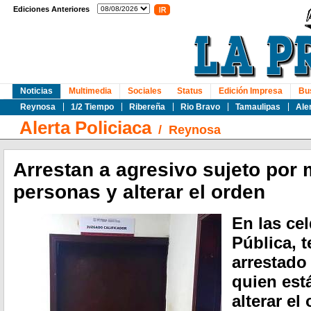
Ediciones Anteriores
Noticias
Multimedia
Sociales
Status
Edición Impresa
Bu
Reynosa
1/2 Tiempo
Ribereña
Rio Bravo
Tamaulipas
Ale
Alerta Policiaca
/
Reynosa
Arrestan a agresivo sujeto por 
personas y alterar el orden
En las ce
Pública, 
arrestado
quien est
alterar el