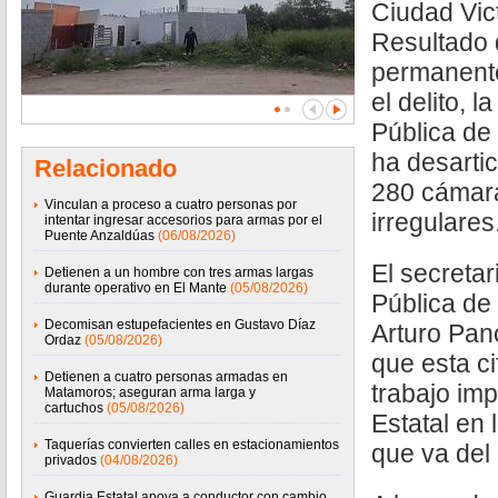
Ciudad Vict
Resultado 
permanente
el delito, 
Pública de
ha desarti
Relacionado
280 cámara
Vinculan a proceso a cuatro personas por
irregulares
intentar ingresar accesorios para armas por el
Puente Anzaldúas
(06/08/2026)
El secreta
Detienen a un hombre con tres armas largas
durante operativo en El Mante
(05/08/2026)
Pública de
Decomisan estupefacientes en Gustavo Díaz
Arturo Pan
Ordaz
(05/08/2026)
que esta ci
Detienen a cuatro personas armadas en
trabajo im
Matamoros; aseguran arma larga y
cartuchos
(05/08/2026)
Estatal en 
Taquerías convierten calles en estacionamientos
que va del
privados
(04/08/2026)
Guardia Estatal apoya a conductor con cambio