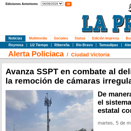
Ediciones Anteriores
Noticias
Multimedia
Sociales
Status
Edición Impresa
Bu
Reynosa
1/2 Tiempo
Ribereña
Rio Bravo
Tamaulipas
Ale
Alerta Policiaca
/
Ciudad Victoria
Avanza SSPT en combate al deli
la remoción de cámaras irregul
De manera 
el sistema
estatal c
martes, 5 de 