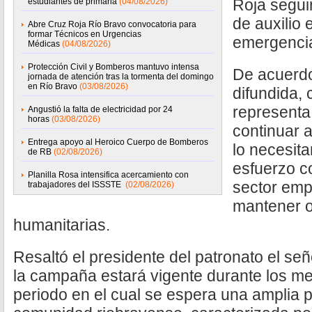
Roja segui
estudiantes de primaria
(04/08/2026)
de auxilio 
Abre Cruz Roja Río Bravo convocatoria para
formar Técnicos en Urgencias
emergenci
Médicas
(04/08/2026)
Protección Civil y Bomberos mantuvo intensa
De acuerdo
jornada de atención tras la tormenta del domingo
en Río Bravo
(03/08/2026)
difundida,
representa
Angustió la falta de electricidad por 24
horas
(03/08/2026)
continuar 
Entrega apoyo al Heroico Cuerpo de Bomberos
lo necesit
de RB
(02/08/2026)
esfuerzo c
Planilla Rosa intensifica acercamiento con
sector emp
trabajadores del ISSSTE
(02/08/2026)
mantener o
humanitarias.
Resaltó el presidente del patronato el se
la campaña estará vigente durante los mes
periodo en el cual se espera una amplia p