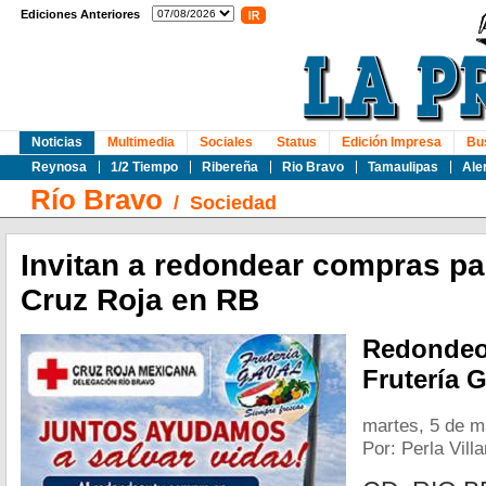
Ediciones Anteriores
Noticias
Multimedia
Sociales
Status
Edición Impresa
Bu
Reynosa
1/2 Tiempo
Ribereña
Rio Bravo
Tamaulipas
Ale
Río Bravo
/
Sociedad
Invitan a redondear compras pa
Cruz Roja en RB
Redondeo 
Frutería G
martes, 5 de 
Por: Perla Vill