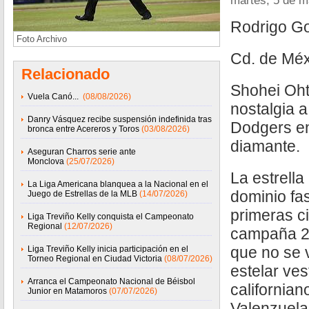
martes, 5 de 
Rodrigo G
Foto Archivo
Cd. de Méx
Relacionado
Shohei Oht
Vuela Canó...
(08/08/2026)
nostalgia a
Danry Vásquez recibe suspensión indefinida tras
Dodgers en
bronca entre Acereros y Toros
(03/08/2026)
diamante.
Aseguran Charros serie ante
Monclova
(25/07/2026)
La estrell
La Liga Americana blanquea a la Nacional en el
dominio fa
Juego de Estrellas de la MLB
(14/07/2026)
primeras ci
Liga Treviño Kelly conquista el Campeonato
Regional
(12/07/2026)
campaña 20
que no se 
Liga Treviño Kelly inicia participación en el
Torneo Regional en Ciudad Victoria
(08/07/2026)
estelar ves
Arranca el Campeonato Nacional de Béisbol
california
Junior en Matamoros
(07/07/2026)
Valenzuela