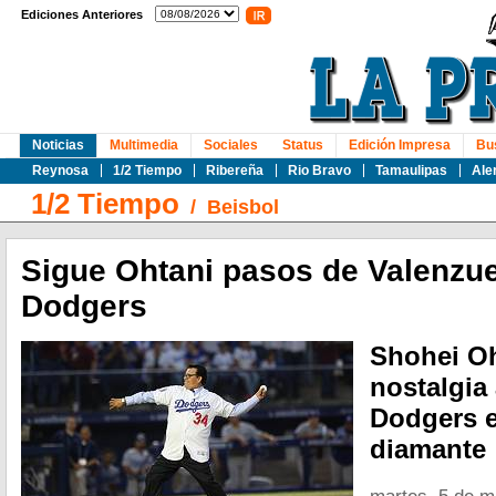
Ediciones Anteriores
Noticias
Multimedia
Sociales
Status
Edición Impresa
Bu
Reynosa
1/2 Tiempo
Ribereña
Rio Bravo
Tamaulipas
Ale
1/2 Tiempo
/
Beisbol
Sigue Ohtani pasos de Valenzue
Dodgers
Shohei Oh
nostalgia 
Dodgers e
diamante