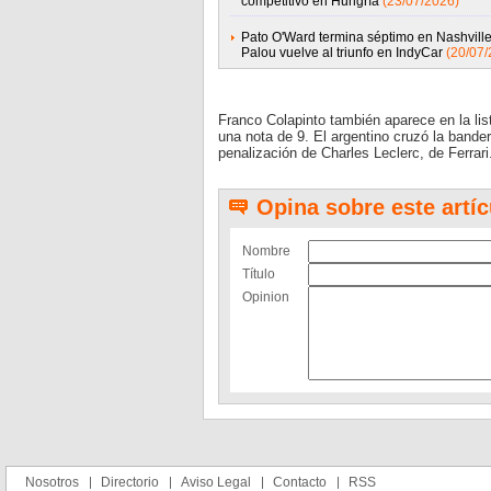
competitivo en Hungría
(23/07/2026)
Pato O'Ward termina séptimo en Nashville
Palou vuelve al triunfo en IndyCar
(20/07/
Franco Colapinto también aparece en la li
una nota de 9. El argentino cruzó la bande
penalización de Charles Leclerc, de Ferrari
Opina sobre este artíc
Nombre
Título
Opinion
Nosotros
Directorio
Aviso Legal
Contacto
RSS