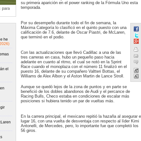
su primera aparición en el power ranking de la Fórmula Uno esta
temporada.
c para
Por su desempeño durante todo el fin de semana, la
Máxima Categoría lo clasificó en el quinto puesto con una
calificación de 7.6, delante de Oscar Piastri, de McLaren,
que terminó en el podio.
ue he
/2026)
Con las actualizaciones que llevó Cadillac a una de las
lemas
tres carreras en casa, hubo un pequeño paso hacia
adelante en cuanto al ritmo, el cual se notó en la Sprint
Race cuando el monoplaza con el número 11 finalizó en el
án el
puesto 16, delante de su compañero Valtteri Bottas, el
Williams de Alex Albon y el Aston Martin de Lance Stroll.
Aunque se quedó lejos de la zona de puntos y en parte se
 en
benefició de los dobles abandonos de Audi y el percance de
Racing Bulls, Checo estaba en condiciones de escalar más
posiciones si hubiera tenido un par de vueltas más.
gir
En la carrera principal, el mexicano repitió la hazaña al asegurar e
lugar 16, con una vuelta de desventaja con respecto al líder Kimi
McLaren
Antonelli, de Mercedes, pero, lo importante fue que completó los
56 giros.
ás