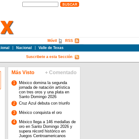
Móvil
RSS
cional
Nacional
Valle de Texas
Suscribete a esta Sección
Más Visto
+ Comentado
1
México domina la segunda
jornada de natación artística
con tres oros y una plata en
Santo Domingo 2026
2
Cruz Azul debuta con triunfo
3
México conquista el oro
4
México llega a 146 medallas de
oro en Santo Domingo 2026 y
supera récord histórico en
Juegos Centroamericanos