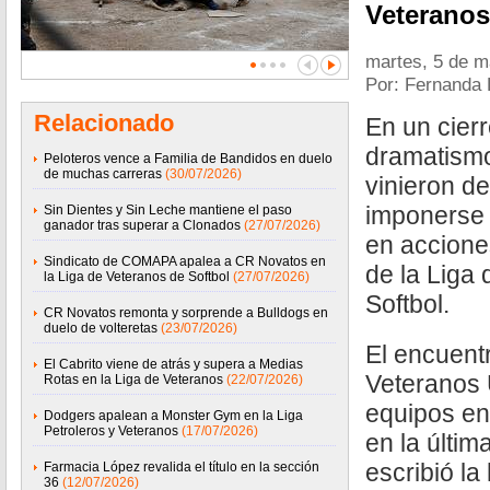
Veteranos
martes, 5 de 
Por: Fernanda
Relacionado
En un cierr
dramatismo
Peloteros vence a Familia de Bandidos en duelo
de muchas carreras
(30/07/2026)
vinieron de
imponerse 
Sin Dientes y Sin Leche mantiene el paso
ganador tras superar a Clonados
(27/07/2026)
en accione
Sindicato de COMAPA apalea a CR Novatos en
de la Liga
la Liga de Veteranos de Softbol
(27/07/2026)
Softbol.
CR Novatos remonta y sorprende a Bulldogs en
duelo de volteretas
(23/07/2026)
El encuent
El Cabrito viene de atrás y supera a Medias
Veteranos
Rotas en la Liga de Veteranos
(22/07/2026)
equipos en
Dodgers apalean a Monster Gym en la Liga
Petroleros y Veteranos
(17/07/2026)
en la últi
escribió la 
Farmacia López revalida el título en la sección
36
(12/07/2026)