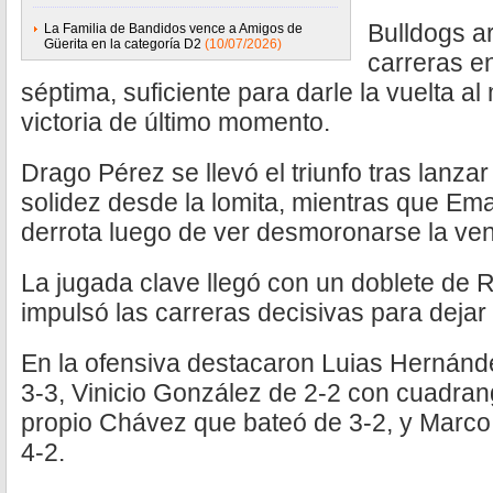
Bulldogs ar
La Familia de Bandidos vence a Amigos de
Güerita en la categoría D2
(10/07/2026)
carreras en
séptima, suficiente para darle la vuelta al
victoria de último momento.
Drago Pérez se llevó el triunfo tras lanzar
solidez desde la lomita, mientras que Em
derrota luego de ver desmoronarse la venta
La jugada clave llegó con un doblete de 
impulsó las carreras decisivas para dejar
En la ofensiva destacaron Luias Hernánd
3-3, Vinicio González de 2-2 con cuadran
propio Chávez que bateó de 3-2, y Marco
4-2.