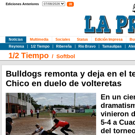
Ediciones Anteriores
Noticias
Multimedia
Sociales
Status
Edición Impresa
Bu
Reynosa
1/2 Tiempo
Ribereña
Rio Bravo
Tamaulipas
Ale
1/2 Tiempo
/
Softbol
Bulldogs remonta y deja en el t
Chico en duelo de volteretas
En un cier
dramatism
vinieron 
5-4 a Cua
del torne