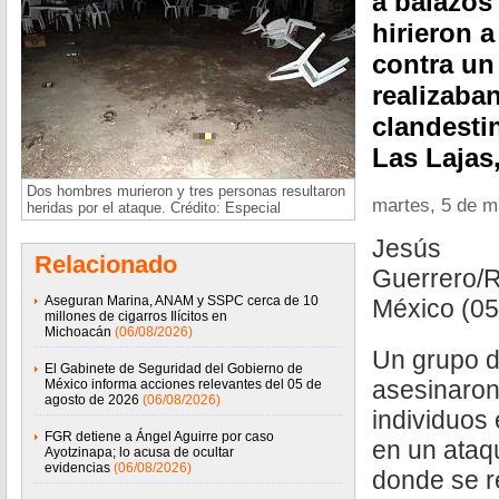
a balazos
hirieron 
contra un
realizaba
clandesti
Las Lajas
Dos hombres murieron y tres personas resultaron
martes, 5 de 
heridas por el ataque. Crédito: Especial
Jesús
Relacionado
Guerrero/R
Aseguran Marina, ANAM y SSPC cerca de 10
México (0
millones de cigarros Ilícitos en
Michoacán
(06/08/2026)
Un grupo 
El Gabinete de Seguridad del Gobierno de
asesinaron
México informa acciones relevantes del 05 de
agosto de 2026
(06/08/2026)
individuos 
FGR detiene a Ángel Aguirre por caso
en un ataqu
Ayotzinapa; lo acusa de ocultar
evidencias
(06/08/2026)
donde se r