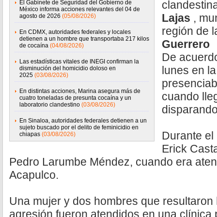
clandestin
El Gabinete de Seguridad del Gobierno de
México informa acciones relevantes del 04 de
Lajas
, mun
agosto de 2026
(05/08/2026)
región de 
En CDMX, autoridades federales y locales
detienen a un hombre que transportaba 217 kilos
Guerrero
de cocaína
(04/08/2026)
De acuerdo
Las estadísticas vitales de INEGI confirman la
lunes en l
disminución del homicidio doloso en
2025
(03/08/2026)
presenciab
En distintas acciones, Marina asegura más de
cuando lle
cuatro toneladas de presunta cocaína y un
laboratorio clandestino
(03/08/2026)
disparando
En Sinaloa, autoridades federales detienen a un
sujeto buscado por el delito de feminicidio en
Durante el
chiapas
(03/08/2026)
Erick Cast
Pedro Larumbe Méndez, cuando era atend
Acapulco.
Una mujer y dos hombres que resultaron 
agresión fueron atendidos en una clínica p