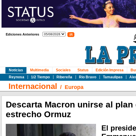
Ediciones Anteriores
Noticias
Multimedia
Sociales
Status
Edición Impresa
Bu
Reynosa
1/2 Tiempo
Ribereña
Rio Bravo
Tamaulipas
Ale
Internacional
/
Europa
Descarta Macron unirse al plan
estrecho Ormuz
El preside