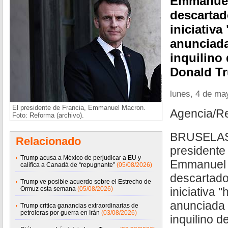
Emmanuel
descartad
iniciativa
anunciada
inquilino
Donald T
lunes, 4 de ma
El presidente de Francia, Emmanuel Macron.
Agencia/R
Foto: Reforma (archivo).
BRUSELAS, 
Relacionado
presidente
Trump acusa a México de perjudicar a EU y
Emmanuel 
califica a Canadá de “repugnante”
(05/08/2026)
descartado
Trump ve posible acuerdo sobre el Estrecho de
Ormuz esta semana
(05/08/2026)
iniciativa 
anunciada 
Trump critica ganancias extraordinarias de
petroleras por guerra en Irán
(03/08/2026)
inquilino d