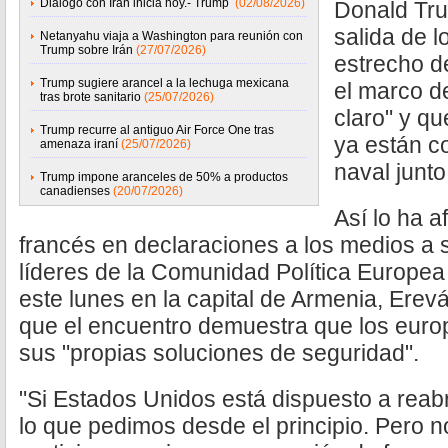
Diálogo con Irán inicia hoy.- Trump
(02/08/2026)
Donald Tru
salida de 
Netanyahu viaja a Washington para reunión con
Trump sobre Irán
(27/07/2026)
estrecho d
Trump sugiere arancel a la lechuga mexicana
el marco d
tras brote sanitario
(25/07/2026)
claro" y q
Trump recurre al antiguo Air Force One tras
ya están c
amenaza iraní
(25/07/2026)
naval junto
Trump impone aranceles de 50% a productos
canadienses
(20/07/2026)
Así lo ha a
francés en declaraciones a los medios a 
líderes de la Comunidad Política Europea
este lunes en la capital de Armenia, Ere
que el encuentro demuestra que los eur
sus "propias soluciones de seguridad".
"Si Estados Unidos está dispuesto a reab
lo que pedimos desde el principio. Pero 