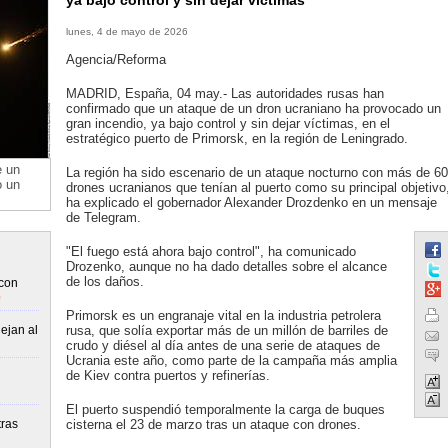
ya bajo control y sin dejar víctimas
lunes, 4 de mayo de 2026
Agencia/Reforma
MADRID, España, 04 may.- Las autoridades rusas han
confirmado que un ataque de un dron ucraniano ha provocado un
gran incendio, ya bajo control y sin dejar víctimas, en el
estratégico puerto de Primorsk, en la región de Leningrado.
e un
La región ha sido escenario de un ataque nocturno con más de 60
o un
drones ucranianos que tenían al puerto como su principal objetivo
ha explicado el gobernador Alexander Drozdenko en un mensaje
de Telegram.
"El fuego está ahora bajo control", ha comunicado
Drozenko, aunque no ha dado detalles sobre el alcance
de los daños.
con
)
Primorsk es un engranaje vital en la industria petrolera
ejan al
rusa, que solía exportar más de un millón de barriles de
crudo y diésel al día antes de una serie de ataques de
Ucrania este año, como parte de la campaña más amplia
de Kiev contra puertos y refinerías.
El puerto suspendió temporalmente la carga de buques
ras
cisterna el 23 de marzo tras un ataque con drones.