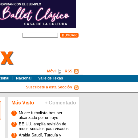
Móvil
RSS
cional
Nacional
Valle de Texas
Suscribete a esta Sección
Más Visto
+ Comentado
1
Muere futbolista tras ser
alcanzado por un rayo
2
EE.UU. amplía revisión de
redes sociales para visados
3
Arabia Saudí, Turquía y