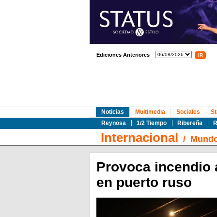
Ediciones Anteriores
Noticias
Multimedia
Sociales
St
Reynosa
1/2 Tiempo
Ribereña
R
Internacional
/
Mund
Provoca incendio 
en puerto ruso