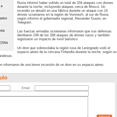
Rusia informó haber sufrido un total de 334 ataques con drones
 a
durante la noche, incluyendo ataques cerca de Moscú. Un
incendio se desató en una fábrica durante un ataque con 14
drones ucranianos en la región de Voronezh, al sur de Rusia,
zados
según informó el gobernador regional, Alexander Gusev, en
Telegram.
usia
Las fuerzas armadas ucranianas informaron que sus defensas
derribaron 249 de los 268 ataques de drones rusos y también
registraron un impacto de misil balístico.
e OTAN
Un dron que sobrevolaba la región rusa de Leningrado violó el
espacio aéreo de la cercana Finlandia durante la noche, según un
andesas.
 informaron de una breve incursión de un dron en su espacio aéreo.
ulo
Email