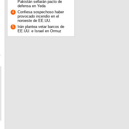
Pakistán sellarán pacto de
defensa en Yeda
4
Confiesa sospechoso haber
provocado incendio en el
noroeste de EE.UU.
5
Irán plantea vetar barcos de
EE.UU. e Israel en Ormuz
,