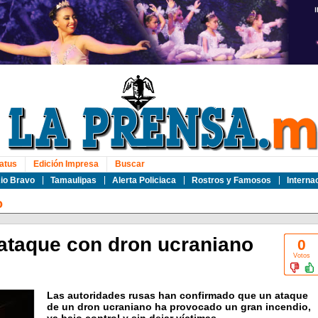
atus
Edición Impresa
Buscar
io Bravo
Tamaulipas
Alerta Policiaca
Rostros y Famosos
Interna
o
ataque con dron ucraniano
0
Votos
Las autoridades rusas han confirmado que un ataque
de un dron ucraniano ha provocado un gran incendio,