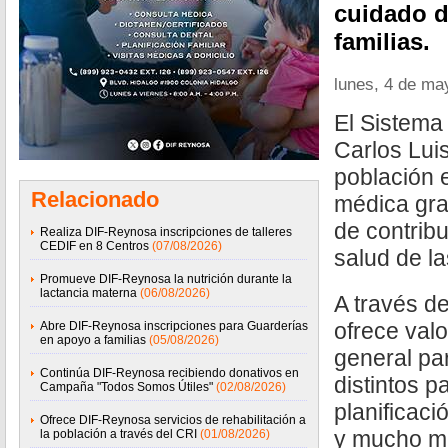
cuidado d
familias.
lunes, 4 de ma
El Sistema
Carlos Lui
población e
Relacionado
médica grat
de contribu
Realiza DIF-Reynosa inscripciones de talleres
CEDIF en 8 Centros
(07/08/2026)
salud de la
Promueve DIF-Reynosa la nutrición durante la
lactancia materna
(06/08/2026)
A través de
ofrece val
Abre DIF-Reynosa inscripciones para Guarderías
en apoyo a familias
(05/08/2026)
general pa
Continúa DIF-Reynosa recibiendo donativos en
distintos p
Campaña "Todos Somos Útiles"
(02/08/2026)
planificaci
Ofrece DIF-Reynosa servicios de rehabilitación a
y mucho má
la población a través del CRI
(01/08/2026)