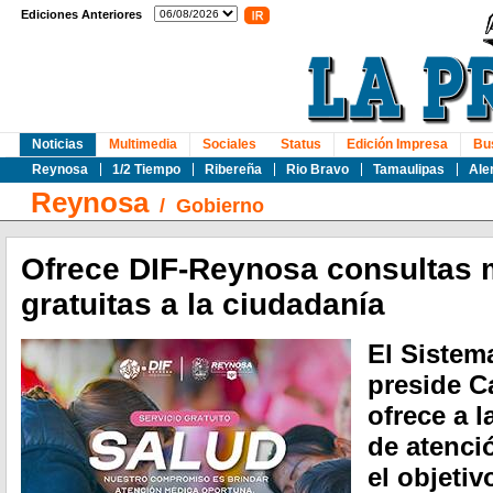
Ediciones Anteriores
Noticias
Multimedia
Sociales
Status
Edición Impresa
Bu
Reynosa
1/2 Tiempo
Ribereña
Rio Bravo
Tamaulipas
Ale
Reynosa
/
Gobierno
Ofrece DIF-Reynosa consultas 
gratuitas a la ciudadanía
El Sistem
preside C
ofrece a l
de atenci
el objetiv