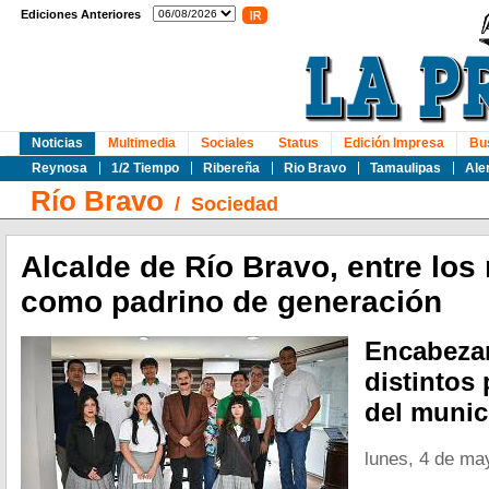
Ediciones Anteriores
Noticias
Multimedia
Sociales
Status
Edición Impresa
Bu
Reynosa
1/2 Tiempo
Ribereña
Rio Bravo
Tamaulipas
Ale
Río Bravo
/
Sociedad
Alcalde de Río Bravo, entre los
como padrino de generación
Encabeza
distintos
del munic
lunes, 4 de ma