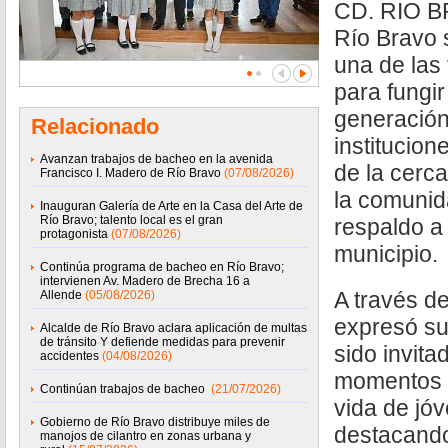
CD. RIO BR
Río Bravo 
una de las 
para fungi
generación
Relacionado
institucion
Avanzan trabajos de bacheo en la avenida
de la cerc
Francisco I. Madero de Río Bravo
(07/08/2026)
la comunida
Inauguran Galería de Arte en la Casa del Arte de
Río Bravo; talento local es el gran
respaldo a
protagonista
(07/08/2026)
municipio.
Continúa programa de bacheo en Río Bravo;
intervienen Av. Madero de Brecha 16 a
A través de
Allende
(05/08/2026)
expresó su
Alcalde de Río Bravo aclara aplicación de multas
de tránsito Y defiende medidas para prevenir
sido invita
accidentes
(04/08/2026)
momentos ta
Continúan trabajos de bacheo
(21/07/2026)
vida de jó
Gobierno de Río Bravo distribuye miles de
destacando
manojos de cilantro en zonas urbana y