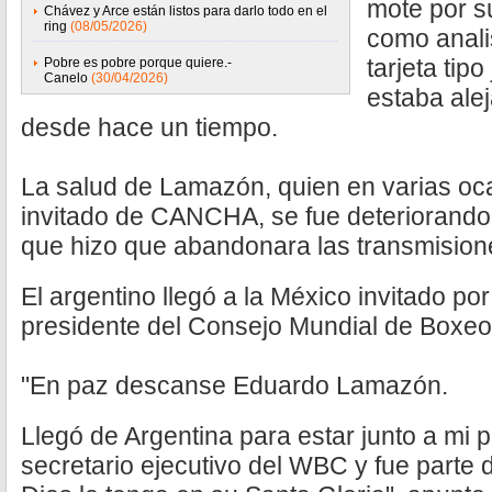
mote por su
Chávez y Arce están listos para darlo todo en el
ring
(08/05/2026)
como anali
tarjeta tip
Pobre es pobre porque quiere.-
Canelo
(30/04/2026)
estaba alej
desde hace un tiempo.
La salud de Lamazón, quien en varias oc
invitado de CANCHA, se fue deteriorando 
que hizo que abandonara las transmision
El argentino llegó a la México invitado po
presidente del Consejo Mundial de Boxeo, 
"En paz descanse Eduardo Lamazón.
Llegó de Argentina para estar junto a mi
secretario ejecutivo del WBC y fue parte 