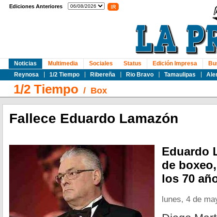
Ediciones Anteriores
Noticias
Multimedia
Sociales
Status
Edición Impresa
Bu
Reynosa
1/2 Tiempo
Ribereña
Rio Bravo
Tamaulipas
Ale
1/2 Tiempo
/
Box
Fallece Eduardo Lamazón
Eduardo 
de boxeo, 
los 70 añ
lunes, 4 de ma