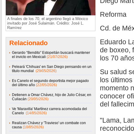
Diego Mart
Reforma
A finales de los 70, el argentino llegó a México
invitado por José Sulaimán. Crédito: José L.
Cd. de Méx
Ramírez
Eduardo L
Relacionado
de boxeo, f
Gerardo “Bendito” Estopellán buscará mantener
los 70 año
el invicto en Mexicali
(21/07/2026)
Peleará 'Chihuas' en San Diego pensando en un
Su salud s
título mundial
(29/05/2026)
los últimos
Es Canelo el segundo deportista mejor pagado
del último año
(22/05/2026)
momento n
conocer of
Detienen a Omar Chávez, hijo de Julio César, en
Culiacán
(20/05/2026)
del fallecim
Ve 'Maravilla' Martínez carrera acomodada del
Canelo
(14/05/2026)
"Lama, Lam
Realizan Chávez y 'Travieso' un combate con
reconocido
causa
(10/05/2026)