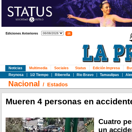
Ediciones Anteriores
Noticias
Multimedia
Sociales
Status
Edición Impresa
Bu
Reynosa
1/2 Tiempo
Ribereña
Rio Bravo
Tamaulipas
Ale
Nacional
/
Estados
Mueren 4 personas en accident
Cuatro pe
un accide