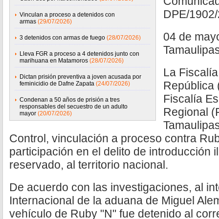
Comunica
DPE/1902/
Vinculan a proceso a detenidos con
armas
(29/07/2026)
04 de may
3 detenidos con armas de fuego
(28/07/2026)
Tamaulipa
Lleva FGR a proceso a 4 detenidos junto con
marihuana en Matamoros
(28/07/2026)
La Fiscalía
Dictan prisión preventiva a joven acusada por
República 
feminicidio de Dafne Zapata
(24/07/2026)
Fiscalía E
Condenan a 50 años de prisión a tres
responsables del secuestro de un adulto
Regional (
mayor
(20/07/2026)
Tamaulipas
Control, vinculación a proceso contra Rub
participación en el delito de introducción 
reservado, al territorio nacional.
De acuerdo con las investigaciones, al in
Internacional de la aduana de Miguel Ale
vehículo de Ruby "N" fue detenido al corre