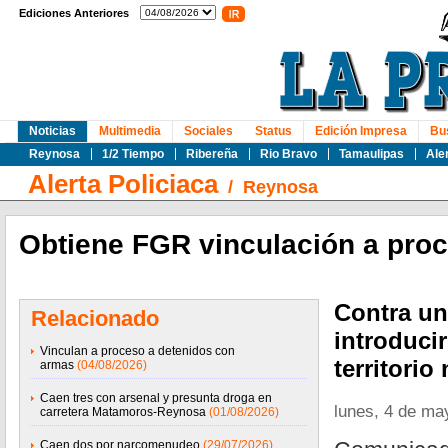
Ediciones Anteriores
Noticias
Multimedia
Sociales
Status
Edición Impresa
Bu
Reynosa
1/2 Tiempo
Ribereña
Rio Bravo
Tamaulipas
Ale
Alerta Policiaca
/
Reynosa
Obtiene FGR vinculación a pro
Contra un
Relacionado
introduci
Vinculan a proceso a detenidos con
territorio
armas
(04/08/2026)
Caen tres con arsenal y presunta droga en
lunes, 4 de ma
carretera Matamoros-Reynosa
(01/08/2026)
Caen dos por narcomenudeo
(29/07/2026)