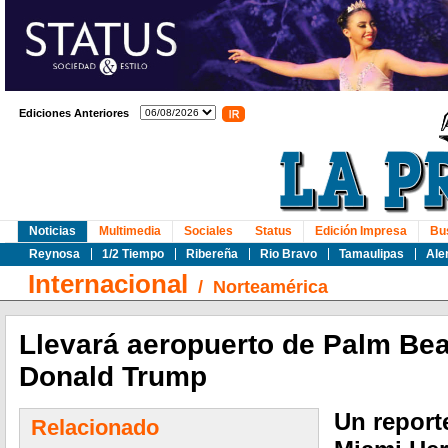
Ediciones Anteriores
Noticias
Multimedia
Sociales
Status
Edición Impresa
Bu
Reynosa
1/2 Tiempo
Ribereña
Rio Bravo
Tamaulipas
Ale
Internacional
/
Norteamérica
Llevará aeropuerto de Palm Be
Donald Trump
Un report
Relacionado