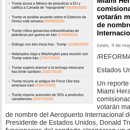
Miami Her
Trump acusa a México de perjudicar a EU y
comision
califica a Canadá de “repugnante”
(05/08/2026)
votarán m
Trump ve posible acuerdo sobre el Estrecho de
Ormuz esta semana
(05/08/2026)
de nombre
Trump critica ganancias extraordinarias de
Internaci
petroleras por guerra en Irán
(03/08/2026)
Diálogo con Irán inicia hoy.- Trump
(02/08/2026)
lunes, 4 de ma
Netanyahu viaja a Washington para reunión con
/REFORM
Trump sobre Irán
(27/07/2026)
Trump sugiere arancel a la lechuga mexicana
Estados U
tras brote sanitario
(25/07/2026)
Trump recurre al antiguo Air Force One tras
Un reporte
amenaza iraní
(25/07/2026)
Miami Hera
Trump impone aranceles de 50% a productos
comisiona
canadienses
(20/07/2026)
votarán ma
de nombre del Aeropuerto Internacional 
Presidente de Estados Unidos, Donald Tr