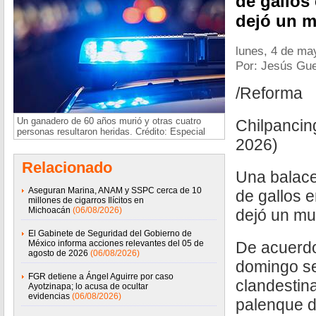
de gallos
dejó un m
lunes, 4 de ma
Por: Jesús Gue
/Reforma
Un ganadero de 60 años murió y otras cuatro
Chilpancin
personas resultaron heridas. Crédito: Especial
2026)
Relacionado
Una balace
Aseguran Marina, ANAM y SSPC cerca de 10
de gallos 
millones de cigarros Ilícitos en
Michoacán
(06/08/2026)
dejó un mu
El Gabinete de Seguridad del Gobierno de
México informa acciones relevantes del 05 de
De acuerdo
agosto de 2026
(06/08/2026)
domingo se
FGR detiene a Ángel Aguirre por caso
clandestin
Ayotzinapa; lo acusa de ocultar
evidencias
(06/08/2026)
palenque d