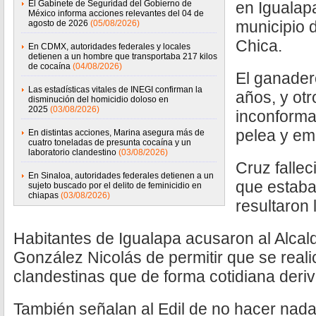
El Gabinete de Seguridad del Gobierno de
en Igualap
México informa acciones relevantes del 04 de
municipio d
agosto de 2026
(05/08/2026)
Chica.
En CDMX, autoridades federales y locales
detienen a un hombre que transportaba 217 kilos
de cocaína
(04/08/2026)
El ganader
Las estadísticas vitales de INEGI confirman la
años, y otr
disminución del homicidio doloso en
2025
(03/08/2026)
inconformar
pelea y emp
En distintas acciones, Marina asegura más de
cuatro toneladas de presunta cocaína y un
laboratorio clandestino
(03/08/2026)
Cruz fallec
En Sinaloa, autoridades federales detienen a un
que estaban
sujeto buscado por el delito de feminicidio en
chiapas
(03/08/2026)
resultaron 
Habitantes de Igualapa acusaron al Alcal
González Nicolás de permitir que se reali
clandestinas que de forma cotidiana deriv
También señalan al Edil de no hacer nada