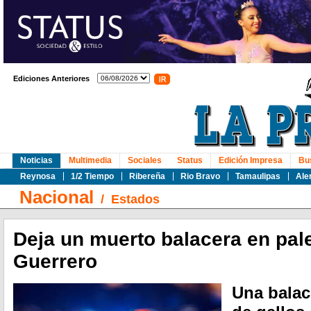
Ediciones Anteriores
Noticias
Multimedia
Sociales
Status
Edición Impresa
Bu
Reynosa
1/2 Tiempo
Ribereña
Rio Bravo
Tamaulipas
Ale
Nacional
/
Estados
Deja un muerto balacera en pal
Guerrero
Una balac