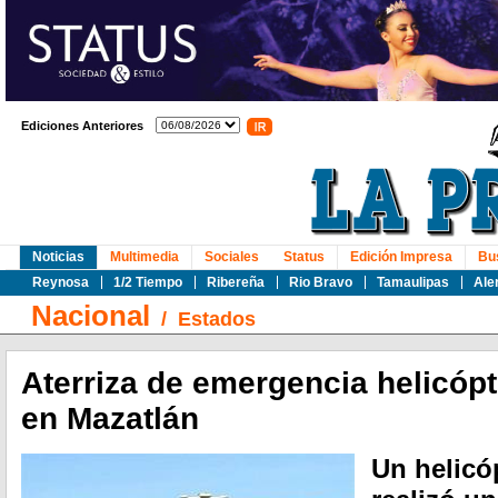
Ediciones Anteriores
Noticias
Multimedia
Sociales
Status
Edición Impresa
Bu
Reynosa
1/2 Tiempo
Ribereña
Rio Bravo
Tamaulipas
Ale
Nacional
/
Estados
Aterriza de emergencia helicóp
en Mazatlán
Un helicó