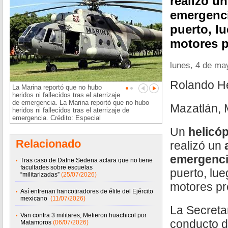
realizó un
emergenci
puerto, l
motores p
lunes, 4 de ma
Rolando H
La Marina reportó que no hubo
heridos ni fallecidos tras el aterrizaje
de emergencia. La Marina reportó que no hubo
Mazatlán, 
heridos ni fallecidos tras el aterrizaje de
emergencia. Crédito: Especial
Un
helicóp
Relacionado
realizó un
a
emergenc
Tras caso de Dafne Sedena aclara que no tiene
facultades sobre escuelas
puerto, lu
“militarizadas”
(25/07/2026)
motores pr
Así entrenan francotiradores de élite del Ejército
mexicano
(11/07/2026)
La Secreta
Van contra 3 militares; Metieron huachicol por
conducto d
Matamoros
(06/07/2026)